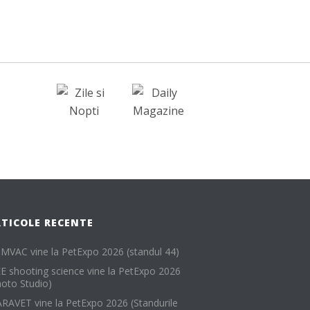
RTICOLE RECENTE
MVAC vine la PetExpo 2026 (standul 44)
EE shooting science vine la PetExpo 2026
hoto Studio)
RAVET vine la PetExpo 2026 (Standurile