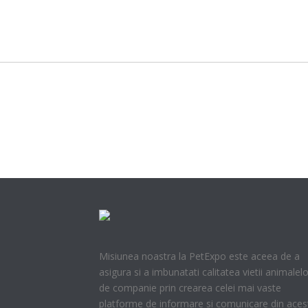
Misiunea noastra la PetExpo este aceea de a
asigura si a imbunatati calitatea vietii animalelo
de companie prin crearea celei mai vaste
platforme de informare si comunicare din aces