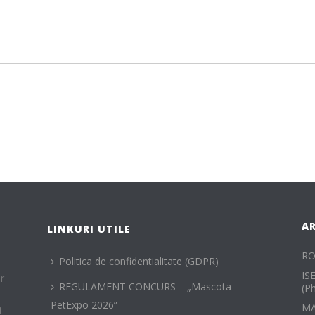
A
LINKURI UTILE
RO
Politica de confidentialitate (GDPR)
IS
r
REGULAMENT CONCURS – „Mascota
(P
PetExpo 2026”
MA
t