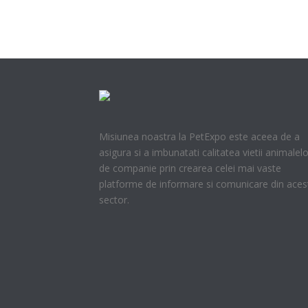
Misiunea noastra la PetExpo este aceea de a
asigura si a imbunatati calitatea vietii animalelo
de companie prin crearea celei mai vaste
platforme de informare si comunicare din aces
sector.