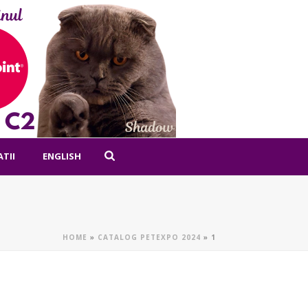
ATII
ENGLISH
HOME
»
CATALOG PETEXPO 2024
»
1