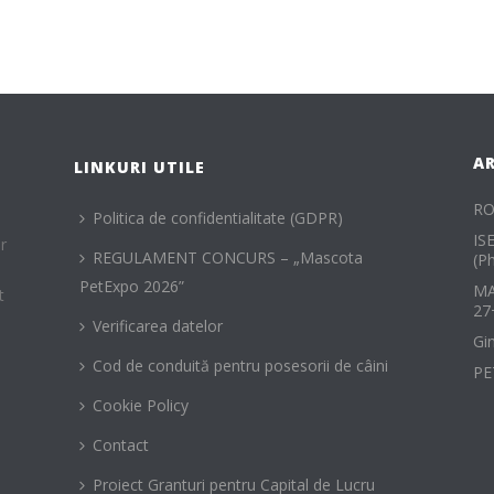
A
LINKURI UTILE
RO
Politica de confidentialitate (GDPR)
IS
r
REGULAMENT CONCURS – „Mascota
(P
PetExpo 2026”
MA
t
27
Verificarea datelor
Gi
Cod de conduită pentru posesorii de câini
PE
Cookie Policy
Contact
Proiect Granturi pentru Capital de Lucru