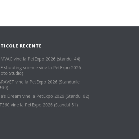
RTICOLE RECENTE
MVAC vine la PetExpo 2026 (standul 44)
EE shooting science vine la PetExpo 2026
hoto Studio)
RAVET vine la PetExpo 2026 (Standurile
+30)
na’s Dream vine la PetExpo 2026 (Standul 62)
T360 vine la PetExpo 2026 (Standul 51)