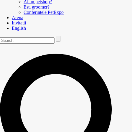
Ai un petshop?
Esti groomer?
Conferintele PetExpo
Arena
Invitatii
English