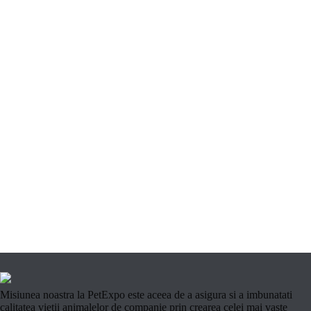
Misiunea noastra la PetExpo este aceea de a asigura si a imbunatati
calitatea vietii animalelor de companie prin crearea celei mai vaste