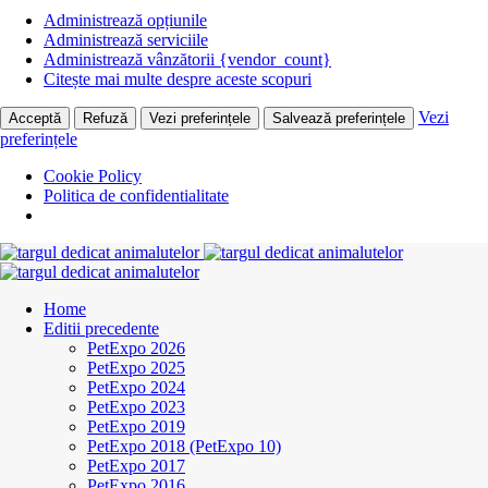
Administrează opțiunile
Administrează serviciile
Administrează vânzătorii {vendor_count}
Citește mai multe despre aceste scopuri
Vezi
Acceptă
Refuză
Vezi preferințele
Salvează preferințele
preferințele
Cookie Policy
Politica de confidentialitate
Home
Editii precedente
PetExpo 2026
PetExpo 2025
PetExpo 2024
PetExpo 2023
PetExpo 2019
PetExpo 2018 (PetExpo 10)
PetExpo 2017
PetExpo 2016