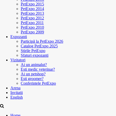
PetExpo 2015
PetExpo 2014
PetExpo 2013
PetExpo 2012
PetExpo 2011
PetExpo 2010
PetExpo 2009
Expozanti
Participă la PetExpo 2026
Catalog PetExpo 2025
Stirile PetExpo
Sfaturi expozanti
Vizitatori
Ai un animalut?
Esti medic veterinar?
Ai un petshop?
Esti groomer?
Conferintele PetExpo
Arena
Invitatii
English
Home