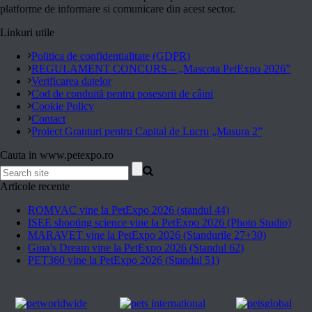
platforme de informare si comunicare din acest sector.
Linkuri utile
Politica de confidentialitate (GDPR)
REGULAMENT CONCURS – „Mascota PetExpo 2026”
Verificarea datelor
Cod de conduită pentru posesorii de câini
Cookie Policy
Contact
Proiect Granturi pentru Capital de Lucru „Masura 2”
Cauta in www.petexpo.ro
Articole recente
ROMVAC vine la PetExpo 2026 (standul 44)
ISEE shooting science vine la PetExpo 2026 (Photo Studio)
MARAVET vine la PetExpo 2026 (Standurile 27+30)
Gina’s Dream vine la PetExpo 2026 (Standul 62)
PET360 vine la PetExpo 2026 (Standul 51)