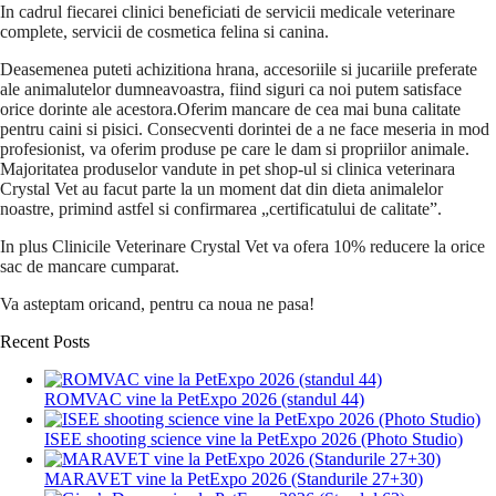
In cadrul fiecarei clinici beneficiati de servicii medicale veterinare
complete, servicii de cosmetica felina si canina.
Deasemenea puteti achizitiona hrana, accesoriile si jucariile preferate
ale animalutelor dumneavoastra, fiind siguri ca noi putem satisface
orice dorinte ale acestora.Oferim mancare de cea mai buna calitate
pentru caini si pisici. Consecventi dorintei de a ne face meseria in mod
profesionist, va oferim produse pe care le dam si propriilor animale.
Majoritatea produselor vandute in pet shop-ul si clinica veterinara
Crystal Vet au facut parte la un moment dat din dieta animalelor
noastre, primind astfel si confirmarea „certificatului de calitate”.
In plus Clinicile Veterinare Crystal Vet va ofera 10% reducere la orice
sac de mancare cumparat.
Va asteptam oricand, pentru ca noua ne pasa!
Recent Posts
ROMVAC vine la PetExpo 2026 (standul 44)
ISEE shooting science vine la PetExpo 2026 (Photo Studio)
MARAVET vine la PetExpo 2026 (Standurile 27+30)