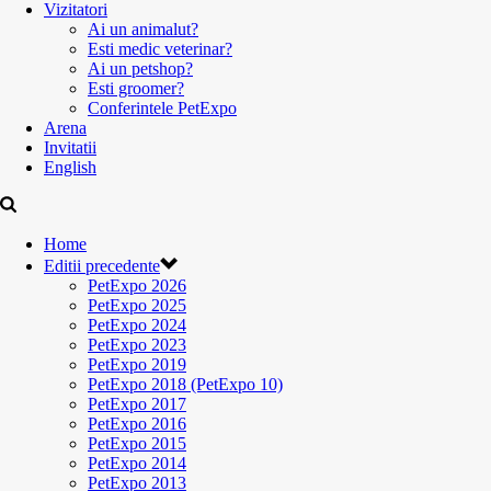
Vizitatori
Ai un animalut?
Esti medic veterinar?
Ai un petshop?
Esti groomer?
Conferintele PetExpo
Arena
Invitatii
English
Home
Editii precedente
PetExpo 2026
PetExpo 2025
PetExpo 2024
PetExpo 2023
PetExpo 2019
PetExpo 2018 (PetExpo 10)
PetExpo 2017
PetExpo 2016
PetExpo 2015
PetExpo 2014
PetExpo 2013