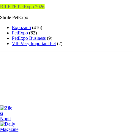
BILETE PetExpo 2026
Stirile PetExpo
Expozanti
(416)
PetExpo
(62)
PetExpo Business
(9)
VIP Very Important Pet
(2)