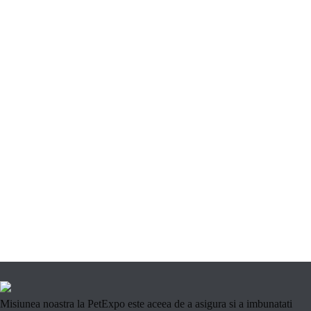
Misiunea noastra la PetExpo este aceea de a asigura si a imbunatati