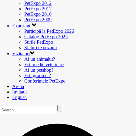
PetExpo 2012
PetExpo 2011
PetExpo 2010
PetExpo 2009
Expozanti
Participă la PetExpo 2026
Catalog PetExpo 2025
Stirile PetExpo
Sfaturi expozanti
Vizitatori
Ai un animalut?
Esti medic veterinar?
Ai un petshop?
Esti groomer?
Conferintele PetExpo
Arena
Invitatii
English