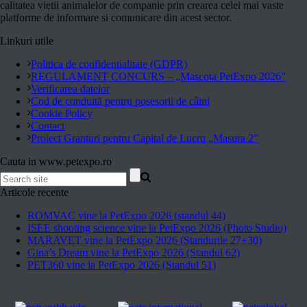
calitatea vietii animalelor de companie prin crearea celei mai vaste
platforme de informare si comunicare din acest sector.
Linkuri utile
Politica de confidentialitate (GDPR)
REGULAMENT CONCURS – „Mascota PetExpo 2026”
Verificarea datelor
Cod de conduită pentru posesorii de câini
Cookie Policy
Contact
Proiect Granturi pentru Capital de Lucru „Masura 2”
Cauta in www.petexpo.ro
Articole recente
ROMVAC vine la PetExpo 2026 (standul 44)
ISEE shooting science vine la PetExpo 2026 (Photo Studio)
MARAVET vine la PetExpo 2026 (Standurile 27+30)
Gina’s Dream vine la PetExpo 2026 (Standul 62)
PET360 vine la PetExpo 2026 (Standul 51)