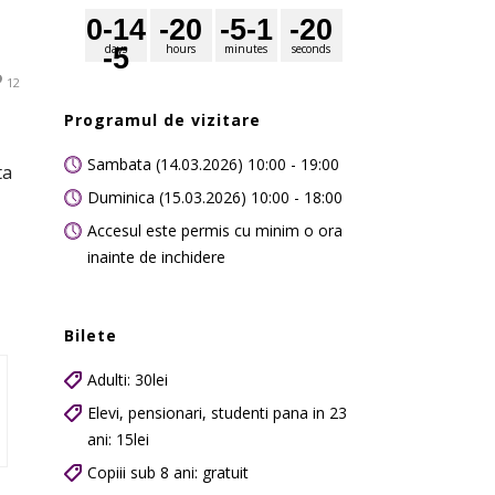
0
-14
-2
0
-5
-1
-2
0
days
hours
minutes
seconds
-5
12
Programul de vizitare
Sambata (14.03.2026) 10:00 - 19:00
ta
Duminica (15.03.2026) 10:00 - 18:00
Accesul este permis cu minim o ora
inainte de inchidere
Bilete
Adulti: 30lei
Elevi, pensionari, studenti pana in 23
ani: 15lei
Copiii sub 8 ani: gratuit