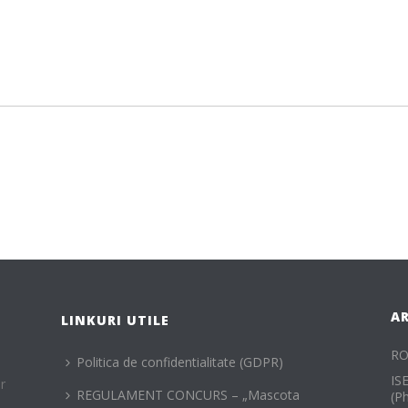
A
LINKURI UTILE
RO
Politica de confidentialitate (GDPR)
IS
r
REGULAMENT CONCURS – „Mascota
(P