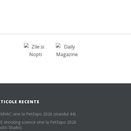
RTICOLE RECENTE
MVAC vine la PetExpo 2026 (standul 44)
EE shooting science vine la PetExpo 2026
hoto Studio)