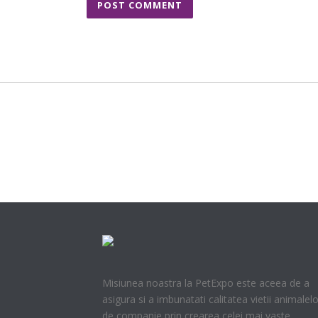
Misiunea noastra la PetExpo este aceea de a
asigura si a imbunatati calitatea vietii animalelo
de companie prin crearea celei mai vaste