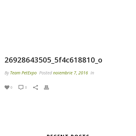
26928643505_5f4c618810_o
By
Team PetExpo
Posted
noiembrie 7, 2016
In
0
0