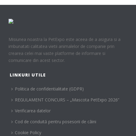
Misiunea noastra la PetExpo este aceea de a asigura si a
imbunatati calitatea vietii animalelor de companie prin
crearea celei mai vaste platforme de informare si
comunicare din acest sector.
LINKURI UTILE
Politica de confidentialitate (GDPR)
REGULAMENT CONCURS – „Mascota PetExpo 2026”
Verificarea datelor
Cod de conduită pentru posesorii de câini
Cookie Policy