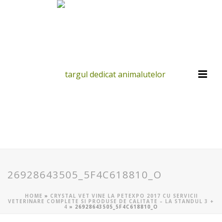
26928643505_5F4C618810_O
HOME
»
CRYSTAL VET VINE LA PETEXPO 2017 CU SERVICII
VETERINARE COMPLETE SI PRODUSE DE CALITATE – LA STANDUL 3 +
4
»
26928643505_5F4C618810_O