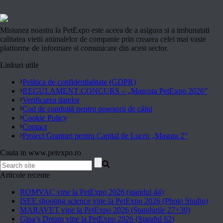
Misiunea noastra la PetExpo este aceea de a asigura si a imbunatati
calitatea vietii animalelor de companie prin crearea celei mai vaste
platforme de informare si comunicare din acest sector.
Linkuri utile
Politica de confidentialitate (GDPR)
REGULAMENT CONCURS – „Mascota PetExpo 2026”
Verificarea datelor
Cod de conduită pentru posesorii de câini
Cookie Policy
Contact
Proiect Granturi pentru Capital de Lucru „Masura 2”
Cauta in www.petexpo.ro
Articole recente
ROMVAC vine la PetExpo 2026 (standul 44)
ISEE shooting science vine la PetExpo 2026 (Photo Studio)
MARAVET vine la PetExpo 2026 (Standurile 27+30)
Gina’s Dream vine la PetExpo 2026 (Standul 62)