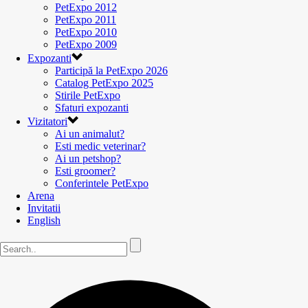
PetExpo 2012
PetExpo 2011
PetExpo 2010
PetExpo 2009
Expozanti
Participă la PetExpo 2026
Catalog PetExpo 2025
Stirile PetExpo
Sfaturi expozanti
Vizitatori
Ai un animalut?
Esti medic veterinar?
Ai un petshop?
Esti groomer?
Conferintele PetExpo
Arena
Invitatii
English