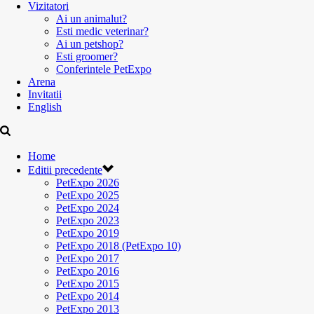
Vizitatori
Ai un animalut?
Esti medic veterinar?
Ai un petshop?
Esti groomer?
Conferintele PetExpo
Arena
Invitatii
English
Home
Editii precedente
PetExpo 2026
PetExpo 2025
PetExpo 2024
PetExpo 2023
PetExpo 2019
PetExpo 2018 (PetExpo 10)
PetExpo 2017
PetExpo 2016
PetExpo 2015
PetExpo 2014
PetExpo 2013