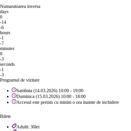
Numaratoarea inversa
days
0
-14
-6
hours
-1
-7
minutes
0
-3
seconds
-1
-3
Programul de vizitare
Sambata (14.03.2026) 10:00 - 19:00
Duminica (15.03.2026) 10:00 - 18:00
Accesul este permis cu minim o ora inainte de inchidere
Bilete
Adulti: 30lei