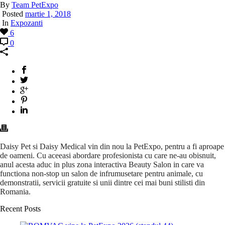
By
Team PetExpo
Posted
martie 1, 2018
In
Expozanti
6
0
Daisy Pet si Daisy Medical vin din nou la PetExpo, pentru a fi aproape
de oameni. Cu aceeasi abordare profesionista cu care ne-au obisnuit,
anul acesta aduc in plus zona interactiva Beauty Salon in care va
functiona non-stop un salon de infrumusetare pentru animale, cu
demonstratii, servicii gratuite si unii dintre cei mai buni stilisti din
Romania.
Recent Posts