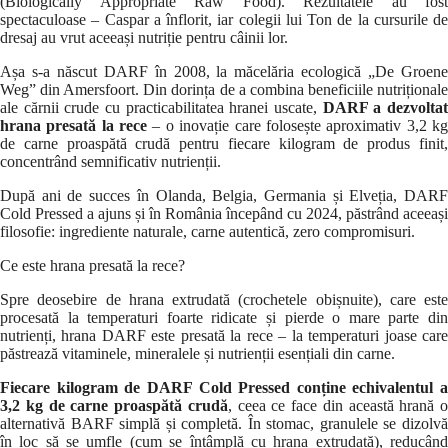
(Biologically Appropriate Raw Food). Rezultatele au fost
spectaculoase – Caspar a înflorit, iar colegii lui Ton de la cursurile de
dresaj au vrut aceeași nutriție pentru câinii lor.
Așa s-a născut DARF în 2008, la măcelăria ecologică „De Groene
Weg” din Amersfoort. Din dorința de a combina beneficiile nutriționale
ale cărnii crude cu practicabilitatea hranei uscate,
DARF a dezvolta
hrana presată la rece
– o inovație care folosește aproximativ 3,2 k
de carne proaspătă crudă pentru fiecare kilogram de produs finit,
concentrând semnificativ nutrienții.
După ani de succes în Olanda, Belgia, Germania și Elveția, DARF
Cold Pressed a ajuns și în România începând cu 2024, păstrând aceeași
filosofie: ingrediente naturale, carne autentică, zero compromisuri.
Ce este hrana presată la rece?
Spre deosebire de hrana extrudată (crochetele obișnuite), care este
procesată la temperaturi foarte ridicate și pierde o mare parte din
nutrienți, hrana DARF este presată la rece – la temperaturi joase care
păstrează vitaminele, mineralele și nutrienții esențiali din carne.
Fiecare kilogram de DARF Cold Pressed conține echivalentul a
3,2 kg de carne proaspătă crudă
, ceea ce face din această hrană o
alternativă BARF simplă și completă. În stomac, granulele se dizolvă
în loc să se umfle (cum se întâmplă cu hrana extrudată), reducând