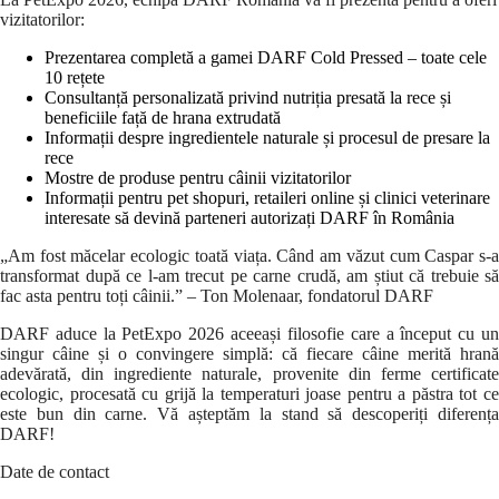
vizitatorilor:
Prezentarea completă a gamei DARF Cold Pressed – toate cele
10 rețete
Consultanță personalizată privind nutriția presată la rece și
beneficiile față de hrana extrudată
Informații despre ingredientele naturale și procesul de presare la
rece
Mostre de produse pentru câinii vizitatorilor
Informații pentru pet shopuri, retaileri online și clinici veterinare
interesate să devină parteneri autorizați DARF în România
„Am fost măcelar ecologic toată viața. Când am văzut cum Caspar s-a
transformat după ce l-am trecut pe carne crudă, am știut că trebuie să
fac asta pentru toți câinii.” – Ton Molenaar, fondatorul DARF
DARF aduce la PetExpo 2026 aceeași filosofie care a început cu un
singur câine și o convingere simplă: că fiecare câine merită hrană
adevărată, din ingrediente naturale, provenite din ferme certificate
ecologic, procesată cu grijă la temperaturi joase pentru a păstra tot ce
este bun din carne. Vă așteptăm la stand să descoperiți diferența
DARF!
Date de contact