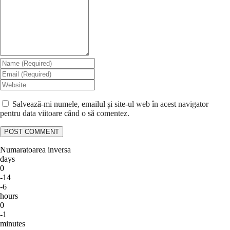
Salvează-mi numele, emailul și site-ul web în acest navigator
pentru data viitoare când o să comentez.
Numaratoarea inversa
days
0
-14
-6
hours
0
-1
minutes