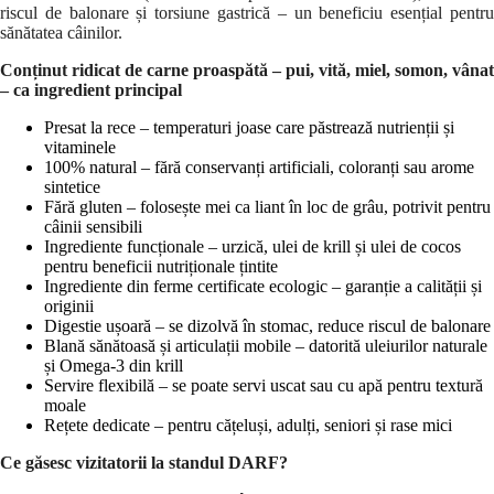
riscul de balonare și torsiune gastrică – un beneficiu esențial pentru
sănătatea câinilor.
Conținut ridicat de carne proaspătă – pui, vită, miel, somon, vânat
– ca ingredient principal
Presat la rece – temperaturi joase care păstrează nutrienții și
vitaminele
100% natural – fără conservanți artificiali, coloranți sau arome
sintetice
Fără gluten – folosește mei ca liant în loc de grâu, potrivit pentru
câinii sensibili
Ingrediente funcționale – urzică, ulei de krill și ulei de cocos
pentru beneficii nutriționale țintite
Ingrediente din ferme certificate ecologic – garanție a calității și
originii
Digestie ușoară – se dizolvă în stomac, reduce riscul de balonare
Blană sănătoasă și articulații mobile – datorită uleiurilor naturale
și Omega-3 din krill
Servire flexibilă – se poate servi uscat sau cu apă pentru textură
moale
Rețete dedicate – pentru cățeluși, adulți, seniori și rase mici
Ce găsesc vizitatorii la standul DARF?