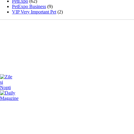
PetExpo
(62)
PetExpo Business
(9)
VIP Very Important Pet
(2)