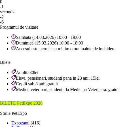
0
-1
seconds
-2
-6
Programul de vizitare
Sambata (14.03.2026) 10:00 - 19:00
Duminica (15.03.2026) 10:00 - 18:00
Accesul este permis cu minim o ora inainte de inchidere
Bilete
Adulti: 30lei
Elevi, pensionari, studenti pana in 23 ani: 15lei
Copiii sub 8 ani: gratuit
Medicii veterinari, studentii la Medicina Veterinara: gratuit
BILETE PetExpo 2026
Stirile PetExpo
Expozanti
(416)