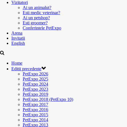
Vizitatori
Ai un animalut?
Esti medic veterinar?
Ai un petshop?
Esti groomer?
Conferintele PetExpo
Arena
Invitatii
English
Home
Editii precedente
PetExpo 2026
PetExpo 2025
PetExpo 2024
PetExpo 2023
PetExpo 2019
PetExpo 2018 (PetExpo 10)
PetExpo 2017
PetExpo 2016
PetExpo 2015
PetExpo 2014
PetExpo 2013