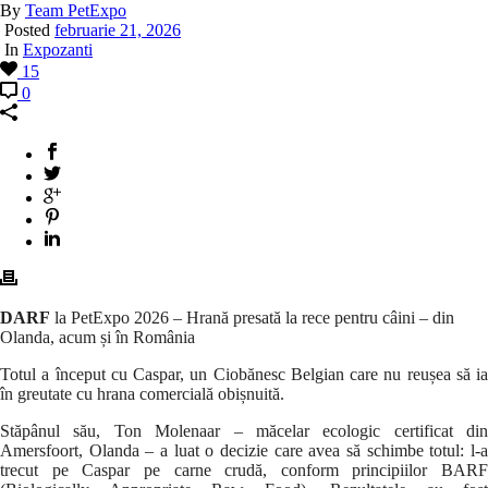
By
Team PetExpo
Posted
februarie 21, 2026
In
Expozanti
15
0
DARF
la PetExpo 2026 – Hrană presată la rece pentru câini – din
Olanda, acum și în România
Totul a început cu Caspar, un Ciobănesc Belgian care nu reușea să ia
în greutate cu hrana comercială obișnuită.
Stăpânul său, Ton Molenaar – măcelar ecologic certificat din
Amersfoort, Olanda – a luat o decizie care avea să schimbe totul: l-a
trecut pe Caspar pe carne crudă, conform principiilor BARF