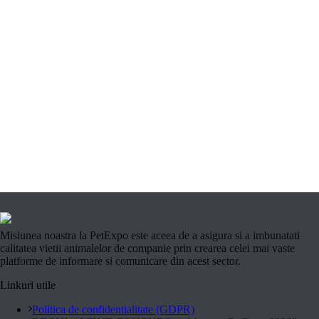
Misiunea noastra la PetExpo este aceea de a asigura si a imbunatati
calitatea vietii animalelor de companie prin crearea celei mai vaste
platforme de informare si comunicare din acest sector.
Linkuri utile
Politica de confidentialitate (GDPR)