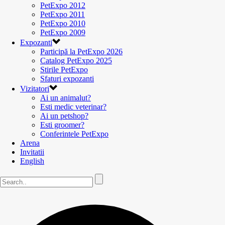
PetExpo 2012
PetExpo 2011
PetExpo 2010
PetExpo 2009
Expozanti
Participă la PetExpo 2026
Catalog PetExpo 2025
Stirile PetExpo
Sfaturi expozanti
Vizitatori
Ai un animalut?
Esti medic veterinar?
Ai un petshop?
Esti groomer?
Conferintele PetExpo
Arena
Invitatii
English