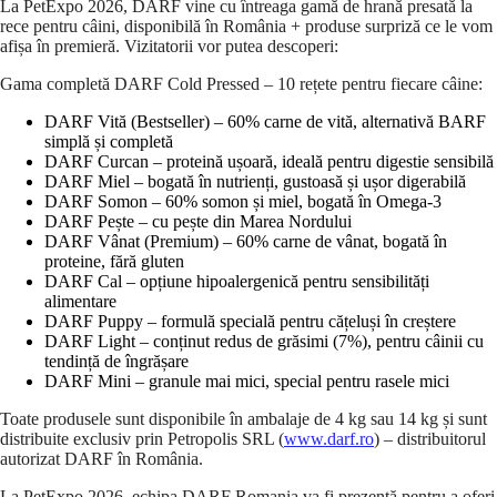
La PetExpo 2026, DARF vine cu întreaga gamă de hrană presată la
rece pentru câini, disponibilă în România + produse surpriză ce le vom
afișa în premieră. Vizitatorii vor putea descoperi:
Gama completă DARF Cold Pressed – 10 rețete pentru fiecare câine:
DARF Vită (Bestseller) – 60% carne de vită, alternativă BARF
simplă și completă
DARF Curcan – proteină ușoară, ideală pentru digestie sensibilă
DARF Miel – bogată în nutrienți, gustoasă și ușor digerabilă
DARF Somon – 60% somon și miel, bogată în Omega-3
DARF Pește – cu pește din Marea Nordului
DARF Vânat (Premium) – 60% carne de vânat, bogată în
proteine, fără gluten
DARF Cal – opțiune hipoalergenică pentru sensibilități
alimentare
DARF Puppy – formulă specială pentru cățeluși în creștere
DARF Light – conținut redus de grăsimi (7%), pentru câinii cu
tendință de îngrășare
DARF Mini – granule mai mici, special pentru rasele mici
Toate produsele sunt disponibile în ambalaje de 4 kg sau 14 kg și sunt
distribuite exclusiv prin Petropolis SRL (
www.darf.ro
) – distribuitorul
autorizat DARF în România.
La PetExpo 2026, echipa DARF Romania va fi prezentă pentru a oferi