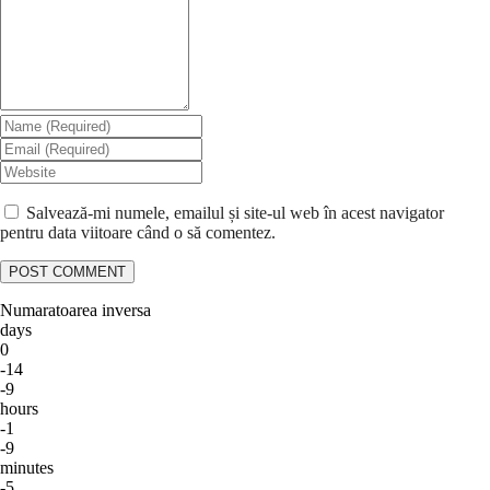
Salvează-mi numele, emailul și site-ul web în acest navigator
pentru data viitoare când o să comentez.
Numaratoarea inversa
days
0
-14
-9
hours
-1
-9
minutes
-5