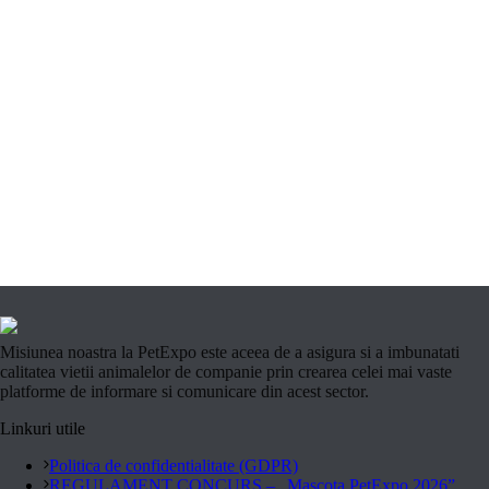
Misiunea noastra la PetExpo este aceea de a asigura si a imbunatati
calitatea vietii animalelor de companie prin crearea celei mai vaste
platforme de informare si comunicare din acest sector.
Linkuri utile
Politica de confidentialitate (GDPR)
REGULAMENT CONCURS – „Mascota PetExpo 2026”