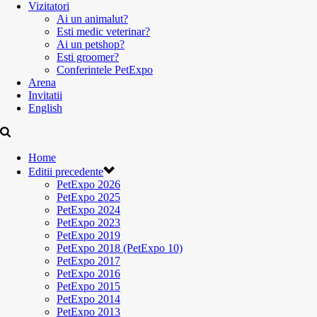
Vizitatori
Ai un animalut?
Esti medic veterinar?
Ai un petshop?
Esti groomer?
Conferintele PetExpo
Arena
Invitatii
English
Home
Editii precedente
PetExpo 2026
PetExpo 2025
PetExpo 2024
PetExpo 2023
PetExpo 2019
PetExpo 2018 (PetExpo 10)
PetExpo 2017
PetExpo 2016
PetExpo 2015
PetExpo 2014
PetExpo 2013