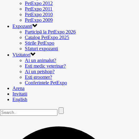
PetExpo 2012
PetExpo 2011
PetExpo 2010
PetExpo 2009
Expozanti
Participă la PetExpo 2026
Catalog PetExpo 2025
Stirile PetExpo
Sfaturi expozanti
Vizitatori
Ai un animalut?
Esti medic veterinar?
Ai un petshop?
Esti groomer?
Conferintele PetExpo
Arena
Invitatii
English