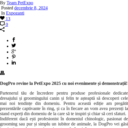
By
Team PetExpo
Posted
decembrie 8, 2024
In
Expozanti
13
0
DogPro revine la PetExpo 2025 cu noi evenimente și demonstrații!
Partenerul tău de încredere pentru produse profesionale dedicate
dresajului și groomingului canin și felin te așteaptă să descoperi cele
mai noi tendințe din domeniu. Pentru această ediție am pregătit
prezentările captivante în ring, și ca în fiecare an vom avea prezenți la
stand experți din domeniu de la care să te inspiri și chiar să ceri sfaturi.
Indiferent dacă ești profesionist în domeniul chinologic, pasionat de
grooming sau pur și simplu un iubitor de animale, la DogPro vei găsi