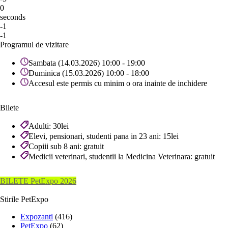
0
seconds
-1
-1
Programul de vizitare
Sambata (14.03.2026) 10:00 - 19:00
Duminica (15.03.2026) 10:00 - 18:00
Accesul este permis cu minim o ora inainte de inchidere
Bilete
Adulti: 30lei
Elevi, pensionari, studenti pana in 23 ani: 15lei
Copiii sub 8 ani: gratuit
Medicii veterinari, studentii la Medicina Veterinara: gratuit
BILETE PetExpo 2026
Stirile PetExpo
Expozanti
(416)
PetExpo
(62)