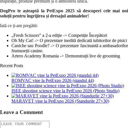
inspirație, produse premium și o atmosferă unică.
DogPro te așteaptă la PetExpo 2025 să descoperi cele mai noi
soluții pentru îngrijirea și dresajul animalelor!
Iată ce ți-am pregătit:
„Fresh Scissors” a 2-a ediție -> Competiție Începători
Oh My Cat! -> O prezentare inedită dedicată iubitorilor de pisici
Caniche sau Poodle? -> O prezentare fascinantă a ambasadorilor
frumuseții canine.
Artero Academy Romania -> Demonstrații live de grooming
Recent Posts
ROMVAC vine la PetExpo 2026 (standul 44)
ISEE shooting science vine la PetExpo 2026 (Photo Studio)
MARAVET vine la PetExpo 2026 (Standurile 27+30)
Leave a Comment