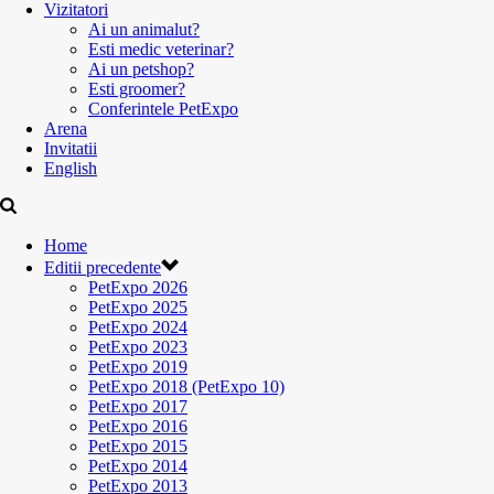
Vizitatori
Ai un animalut?
Esti medic veterinar?
Ai un petshop?
Esti groomer?
Conferintele PetExpo
Arena
Invitatii
English
Home
Editii precedente
PetExpo 2026
PetExpo 2025
PetExpo 2024
PetExpo 2023
PetExpo 2019
PetExpo 2018 (PetExpo 10)
PetExpo 2017
PetExpo 2016
PetExpo 2015
PetExpo 2014
PetExpo 2013