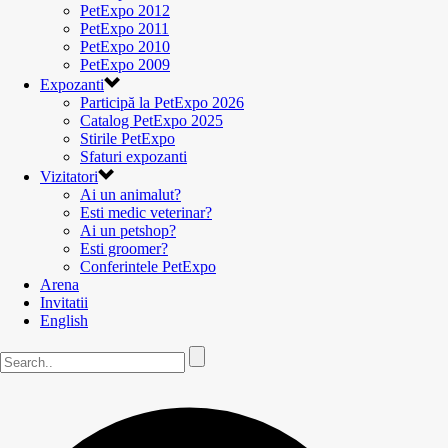
PetExpo 2012
PetExpo 2011
PetExpo 2010
PetExpo 2009
Expozanti
Participă la PetExpo 2026
Catalog PetExpo 2025
Stirile PetExpo
Sfaturi expozanti
Vizitatori
Ai un animalut?
Esti medic veterinar?
Ai un petshop?
Esti groomer?
Conferintele PetExpo
Arena
Invitatii
English