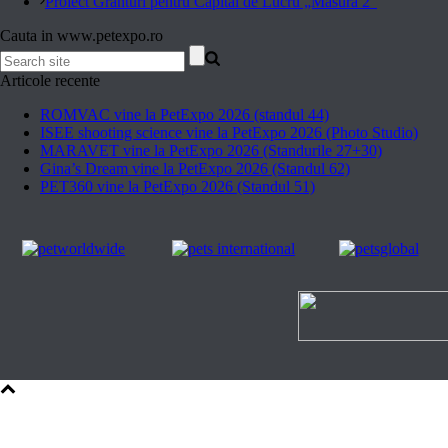
Proiect Granturi pentru Capital de Lucru „Masura 2”
Cauta in www.petexpo.ro
Articole recente
ROMVAC vine la PetExpo 2026 (standul 44)
ISEE shooting science vine la PetExpo 2026 (Photo Studio)
MARAVET vine la PetExpo 2026 (Standurile 27+30)
Gina’s Dream vine la PetExpo 2026 (Standul 62)
PET360 vine la PetExpo 2026 (Standul 51)