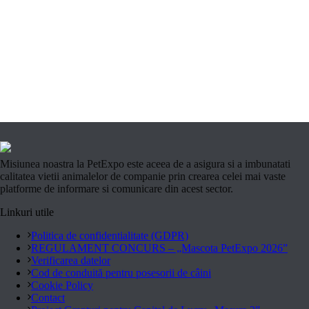
Misiunea noastra la PetExpo este aceea de a asigura si a imbunatati
calitatea vietii animalelor de companie prin crearea celei mai vaste
platforme de informare si comunicare din acest sector.
Linkuri utile
Politica de confidentialitate (GDPR)
REGULAMENT CONCURS – „Mascota PetExpo 2026”
Verificarea datelor
Cod de conduită pentru posesorii de câini
Cookie Policy
Contact