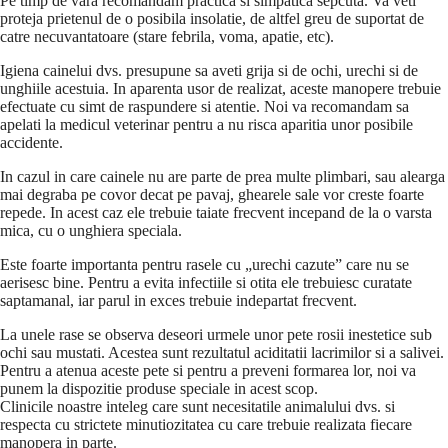
Pe timp de vara recomandam practica si simpatica sepcuta. Va veti
proteja prietenul de o posibila insolatie, de altfel greu de suportat de
catre necuvantatoare (stare febrila, voma, apatie, etc).
Igiena cainelui dvs. presupune sa aveti grija si de ochi, urechi si de
unghiile acestuia. In aparenta usor de realizat, aceste manopere trebuie
efectuate cu simt de raspundere si atentie. Noi va recomandam sa
apelati la medicul veterinar pentru a nu risca aparitia unor posibile
accidente.
In cazul in care cainele nu are parte de prea multe plimbari, sau alearga
mai degraba pe covor decat pe pavaj, ghearele sale vor creste foarte
repede. In acest caz ele trebuie taiate frecvent incepand de la o varsta
mica, cu o unghiera speciala.
Este foarte importanta pentru rasele cu „urechi cazute” care nu se
aerisesc bine. Pentru a evita infectiile si otita ele trebuiesc curatate
saptamanal, iar parul in exces trebuie indepartat frecvent.
La unele rase se observa deseori urmele unor pete rosii inestetice sub
ochi sau mustati. Acestea sunt rezultatul aciditatii lacrimilor si a salivei.
Pentru a atenua aceste pete si pentru a preveni formarea lor, noi va
punem la dispozitie produse speciale in acest scop.
Clinicile noastre inteleg care sunt necesitatile animalului dvs. si
respecta cu strictete minutiozitatea cu care trebuie realizata fiecare
manopera in parte.