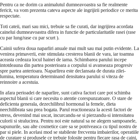
Pentru ca ne dorim ca animalutul dumneavoastra sa fie realmente
fericit, va vom prezenta cateva aspecte ale ingrijirii periodice ce merita
respectate.
Toti cateii, mari sau mici, trebuie sa fie curati, dar ingrijirea acordata
cainelui dumneavoastra difera in functie de particularitatile rasei (rase
cu par lung/rase cu par scurt ).
Cainii sufera doua naparliri anuale mai mult sau mai putin evidente. La
venirea primaverii, este stimulata cresterea blanii de vara, iar toamna
aceasta cedeaza locul hainei de iarna. Schimbarea parului incepe
intotdeauna din partea posterioara a corpului si avanseaza progresiv
spre partea anterioara. Naparlirea este declansata de durata zilei-
lumina, temperatura determinand densitatea parului si viteza de
reinnoire a acestuia.
In afara perioadei de naparlire, sunt cativa factori care pot schimba
aspectul blanii si care necesita o atentie corespunzatoare. O stare de
deficienta generala, dezechilibrul hormonal la femele, dieta
neechilibrata sau prea bogata. Parul reactioneaza la acesti factori de
stress, devenind mai uscat, incurcandu-se si pierzandu-si intensitatea
culorii si stralucirea. Pentru noi este natural sa ne alegem sampoanele,
sapunurile, sau alte cosmetice care sa se potriveasca cu tipul nostru de
par si piele. In acelasi mod se stabileste frecventa imbaierilor, operatiile
de curatare si produsele ce trebuie folosite pentru fiecare rasa de caini,