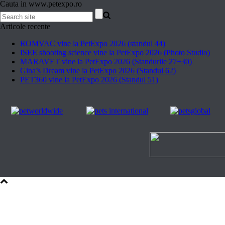
Cauta in www.petexpo.ro
Articole recente
ROMVAC vine la PetExpo 2026 (standul 44)
ISEE shooting science vine la PetExpo 2026 (Photo Studio)
MARAVET vine la PetExpo 2026 (Standurile 27+30)
Gina’s Dream vine la PetExpo 2026 (Standul 62)
PET360 vine la PetExpo 2026 (Standul 51)