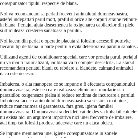
corespunzator tipului respectiv de blana.
Noi va recomandam sa periati frecvent animalutul dumneavoastra,
astefel indepartati parul mort, praful si orice alte corpuri straine retinute
in blana. Periajul ajuta deasemenea la oxigenarea capilarelor din piele
si stimuleaza cresterea sanatoasa a parului.
Noi facem din periat o operatie placuta si folosim accesorii potrivite
fiecarui tip de blana in parte pentru a evita deteriorarea parului sanatos .
Utilizand agenti de conditionare speciali care vor proteja parul, periajul
nu va mai fi traumatizant, iar blana va fi complet descalcita. La sfarsit
recomandam periatul blanii cu rabdare si blandete, calmand animalul
daca este necesar.
Imbaierea, o alta manopera ce se impune a fi efectuata companionului
dumneavoastra, este cea care realizeaza eliminarea murdarie si a
parazitilor, oxigeneaza pielea si reduce tendinta de incurcare a parului.
Imbaierea face ca animalutul dumneavoastra sa se simta mai bine ,
reduce mancarimea si garanteaza, fara gres, igiena familiei
dumneavoastra. Dumneavoastra decideti cat de des va imbaiati cainele:
nu exista nici un argument impotriva nici unei frecvente de imbaiere,
atat timp cat folositi produse adecvate care nu ataca pielea.
Se impune mentinerea unei igiene corespunzatoare in zonele