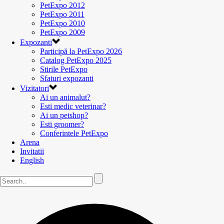
PetExpo 2012
PetExpo 2011
PetExpo 2010
PetExpo 2009
Expozanti
Participă la PetExpo 2026
Catalog PetExpo 2025
Stirile PetExpo
Sfaturi expozanti
Vizitatori
Ai un animalut?
Esti medic veterinar?
Ai un petshop?
Esti groomer?
Conferintele PetExpo
Arena
Invitatii
English