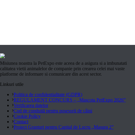
Misiunea noastra la PetExpo este aceea de a asigura si a imbunatati
calitatea vietii animalelor de companie prin crearea celei mai vaste
platforme de informare si comunicare din acest sector.
Linkuri utile
Politica de confidentialitate (GDPR)
REGULAMENT CONCURS – „Mascota PetExpo 2026”
Verificarea datelor
Cod de conduită pentru posesorii de câini
Cookie Policy
Contact
Proiect Granturi pentru Capital de Lucru „Masura 2”