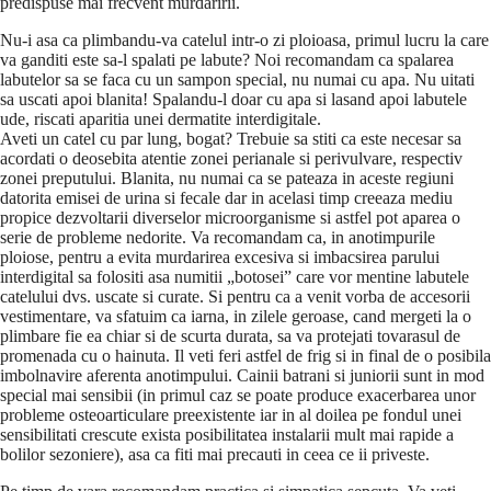
predispuse mai frecvent murdaririi.
Nu-i asa ca plimbandu-va catelul intr-o zi ploioasa, primul lucru la care
va ganditi este sa-l spalati pe labute? Noi recomandam ca spalarea
labutelor sa se faca cu un sampon special, nu numai cu apa. Nu uitati
sa uscati apoi blanita! Spalandu-l doar cu apa si lasand apoi labutele
ude, riscati aparitia unei dermatite interdigitale.
Aveti un catel cu par lung, bogat? Trebuie sa stiti ca este necesar sa
acordati o deosebita atentie zonei perianale si perivulvare, respectiv
zonei preputului. Blanita, nu numai ca se pateaza in aceste regiuni
datorita emisei de urina si fecale dar in acelasi timp creeaza mediu
propice dezvoltarii diverselor microorganisme si astfel pot aparea o
serie de probleme nedorite. Va recomandam ca, in anotimpurile
ploiose, pentru a evita murdarirea excesiva si imbacsirea parului
interdigital sa folositi asa numitii „botosei” care vor mentine labutele
catelului dvs. uscate si curate. Si pentru ca a venit vorba de accesorii
vestimentare, va sfatuim ca iarna, in zilele geroase, cand mergeti la o
plimbare fie ea chiar si de scurta durata, sa va protejati tovarasul de
promenada cu o hainuta. Il veti feri astfel de frig si in final de o posibila
imbolnavire aferenta anotimpului. Cainii batrani si juniorii sunt in mod
special mai sensibii (in primul caz se poate produce exacerbarea unor
probleme osteoarticulare preexistente iar in al doilea pe fondul unei
sensibilitati crescute exista posibilitatea instalarii mult mai rapide a
bolilor sezoniere), asa ca fiti mai precauti in ceea ce ii priveste.