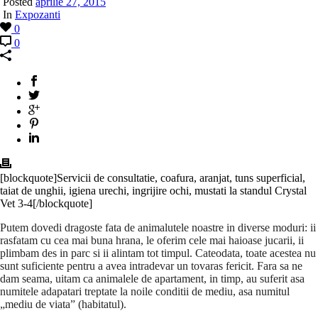
Posted
aprilie 27, 2015
In
Expozanti
0
0
[blockquote]Servicii de consultatie, coafura, aranjat, tuns superficial,
taiat de unghii, igiena urechi, ingrijire ochi, mustati la standul Crystal
Vet 3-4[/blockquote]
Putem dovedi dragoste fata de animalutele noastre in diverse moduri: ii
rasfatam cu cea mai buna hrana, le oferim cele mai haioase jucarii, ii
plimbam des in parc si ii alintam tot timpul. Cateodata, toate acestea nu
sunt suficiente pentru a avea intradevar un tovaras fericit. Fara sa ne
dam seama, uitam ca animalele de apartament, in timp, au suferit asa
numitele adapatari treptate la noile conditii de mediu, asa numitul
„mediu de viata” (habitatul).