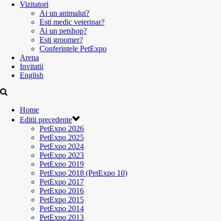
Vizitatori
Ai un animalut?
Esti medic veterinar?
Ai un petshop?
Esti groomer?
Conferintele PetExpo
Arena
Invitatii
English
Home
Editii precedente
PetExpo 2026
PetExpo 2025
PetExpo 2024
PetExpo 2023
PetExpo 2019
PetExpo 2018 (PetExpo 10)
PetExpo 2017
PetExpo 2016
PetExpo 2015
PetExpo 2014
PetExpo 2013