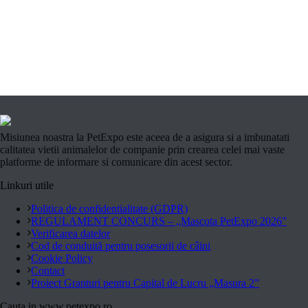
Misiunea noastra la PetExpo este aceea de a asigura si a imbunatati
calitatea vietii animalelor de companie prin crearea celei mai vaste
platforme de informare si comunicare din acest sector.
Linkuri utile
Politica de confidentialitate (GDPR)
REGULAMENT CONCURS – „Mascota PetExpo 2026”
Verificarea datelor
Cod de conduită pentru posesorii de câini
Cookie Policy
Contact
Proiect Granturi pentru Capital de Lucru „Masura 2”
Cauta in www.petexpo.ro