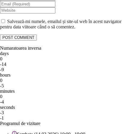
Salvează-mi numele, emailul și site-ul web în acest navigator
pentru data viitoare când o să comentez.
Numaratoarea inversa
days
0
-14
-9
hours
0
-5
minutes
0
-4
seconds
-3
-1
Programul de vizitare