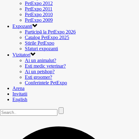
PetExpo 2012
PetExpo 2011
PetExpo 2010
PetExpo 2009
Expozanti
Participă la PetExpo 2026
Catalog PetExpo 2025
Stirile PetExpo
Sfaturi expozanti
Vizitatori
Ai un animalut?
Esti medic veterinar?
Ai un petshop?
Esti groomer?
Conferintele PetExpo
Arena
Invitatii
English