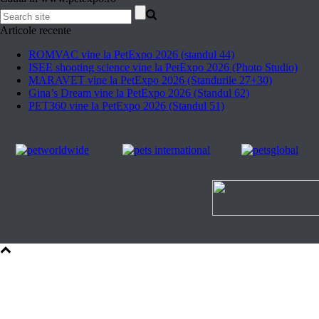
Articole recente
ROMVAC vine la PetExpo 2026 (standul 44)
ISEE shooting science vine la PetExpo 2026 (Photo Studio)
MARAVET vine la PetExpo 2026 (Standurile 27+30)
Gina’s Dream vine la PetExpo 2026 (Standul 62)
PET360 vine la PetExpo 2026 (Standul 51)