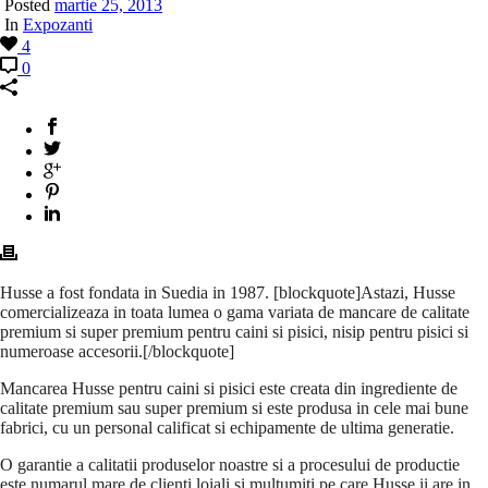
Posted
martie 25, 2013
In
Expozanti
4
0
Husse a fost fondata in Suedia in 1987. [blockquote]Astazi, Husse
comercializeaza in toata lumea o gama variata de mancare de calitate
premium si super premium pentru caini si pisici, nisip pentru pisici si
numeroase accesorii.[/blockquote]
Mancarea Husse pentru caini si pisici este creata din ingrediente de
calitate premium sau super premium si este produsa in cele mai bune
fabrici, cu un personal calificat si echipamente de ultima generatie.
O garantie a calitatii produselor noastre si a procesului de productie
este numarul mare de clienti loiali si multumiti pe care Husse ii are in