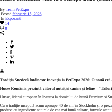
By
Team PetExpo
Posted
februarie 15, 2026
In
Expozanti
14
0
Tradiția Suedeză întâlnește Inovația la PetExpo 2026: O nouă eră a 
Husse România prezintă viitorul nutriției canine și feline – “Tailor
Husse, liderul european în livrarea la domiciliu de hrană Premium și Su
Cu o tradiție începută acum aproape 40 de ani în Stockholm și o preze
produse cu ingrediente naturale de cea mai bună calitate, formule atent stu