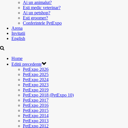
Ai un animalut?
Esti medic veterinar?
Ai un petshop?
Esti groomer?
Conferintele PetExpo
Arena
Invitatii
English
Home
Editii precedente
PetExpo 2026
PetExpo 2025
PetExpo 2024
PetExpo 2023
PetExpo 2019
PetExpo 2018 (PetExpo 10)
PetExpo 2017
PetExpo 2016
PetExpo 2015
PetExpo 2014
PetExpo 2013
PetExpo 2012