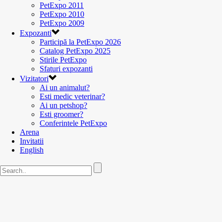
PetExpo 2011
PetExpo 2010
PetExpo 2009
Expozanti
Participă la PetExpo 2026
Catalog PetExpo 2025
Stirile PetExpo
Sfaturi expozanti
Vizitatori
Ai un animalut?
Esti medic veterinar?
Ai un petshop?
Esti groomer?
Conferintele PetExpo
Arena
Invitatii
English