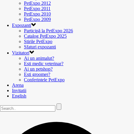
PetExpo 2012
PetExpo 2011
PetExpo 2010
PetExpo 2009
Expozanti
Participă la PetExpo 2026
Catalog PetExpo 2025
Stirile PetExpo
Sfaturi expozanti
Vizitatori
Ai un animalut?
Esti medic veterinar?
Ai un petshop?
Esti groomer?
Conferintele PetExpo
Arena
Invitatii
English