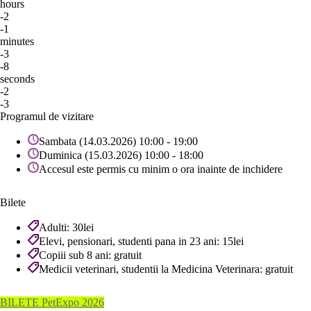
hours
-2
-1
minutes
-3
-8
seconds
-2
-3
Programul de vizitare
Sambata (14.03.2026) 10:00 - 19:00
Duminica (15.03.2026) 10:00 - 18:00
Accesul este permis cu minim o ora inainte de inchidere
Bilete
Adulti: 30lei
Elevi, pensionari, studenti pana in 23 ani: 15lei
Copiii sub 8 ani: gratuit
Medicii veterinari, studentii la Medicina Veterinara: gratuit
BILETE PetExpo 2026