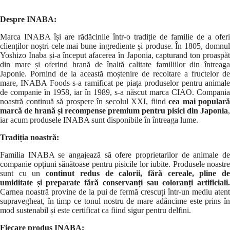
Despre INABA:
Marca INABA își are rădăcinile într-o tradiție de familie de a oferi
clienților noștri cele mai bune ingrediente și produse. În 1805, domnul
Yoshizo Inaba și-a început afacerea în Japonia, capturand ton proaspăt
din mare și oferind hrană de înaltă calitate familiilor din întreaga
Japonie. Pornind de la această moștenire de recoltare a fructelor de
mare, INABA Foods s-a ramificat pe piața produselor pentru animale
de companie în 1958, iar în 1989, s-a născut marca CIAO. Compania
noastră continuă să prospere în secolul XXI, fiind
cea mai populară
marcă de hrană și recompense premium pentru pisici din Japonia
,
iar acum produsele INABA sunt disponibile în întreaga lume.
Tradiția noastră:
Familia INABA se angajează să ofere proprietarilor de animale de
companie opțiuni sănătoase pentru pisicile lor iubite. Produsele noastre
sunt cu un
continut redus de calorii, fără cereale, pline d
umiditate și preparate fără conservanți sau coloranți artificiali.
Carnea noastră provine de la pui de fermă crescuți într-un mediu atent
supravegheat, în timp ce tonul nostru de mare adâncime este prins în
mod sustenabil și este certificat ca fiind sigur pentru delfini.
Fiecare produs INABA: