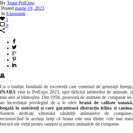
By
Team PetExpo
Posted
martie 19, 2023
In
Expozanti
1
0
Cu o tradiție familială de excelență care continuă de generații întregi,
INABA
vine la PetExpo 2023, spre deliciul iubitorilor de animale, și
mai ales al blănoșilor. Din 1958, posesorii de animale de companie ne-
au încredințat privilegiul de a le oferi
hrană de calitate umană,
bogată în nutrienți și care garantează distracția felina si canina.
Suntem dedicați viitorului sănătății animalelor de companie,
recunoscând în același timp că hrana este una dintre cele mai mari
bucurii ale vieții pentru oameni și pentru animalele de companie.