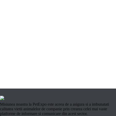
Misiunea noastra la PetExpo este aceea de a asigura si a imbunatati
calitatea vietii animalelor de companie prin crearea celei mai vaste
platforme de informare si comunicare din acest sector.