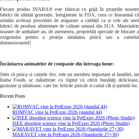
Fiecare produs INABA® este fabricat cu grijă în propriile noastre
fabrici de ultimă generație, înregistrate la FDA, ceea ce înseamnă că
urmăm aceleași proceduri de asigurare a calității ca și cele ale unei
fabrici de produse alimentare de calitate umană din SUA. Materialele
noastre de ambalare au, de asemenea, proprietăți speciale de blocare a
oxigenului pentru a proteja sănătatea pisicii sau a cainelui
dumneavoastră!
Încântarea animalelor de companie din întreaga lume:
Știm că pisica si cainele dvs. este un membru important al familiei, iar
Inaba Foods se mândrește cu faptul că oferă bunătăți delicioase,
gustoase și sănătoase, care fac fericite pisicile si cainii cât și parintii lor.
Recent Posts
ROMVAC vine la PetExpo 2026 (standul 44)
ISEE shooting science vine la PetExpo 2026 (Photo Studio)
MARAVET vine la PetExpo 2026 (Standurile 27+30)