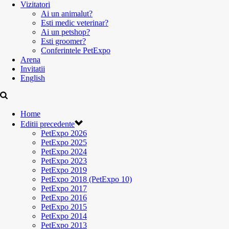
Vizitatori
Ai un animalut?
Esti medic veterinar?
Ai un petshop?
Esti groomer?
Conferintele PetExpo
Arena
Invitatii
English
Home
Editii precedente
PetExpo 2026
PetExpo 2025
PetExpo 2024
PetExpo 2023
PetExpo 2019
PetExpo 2018 (PetExpo 10)
PetExpo 2017
PetExpo 2016
PetExpo 2015
PetExpo 2014
PetExpo 2013