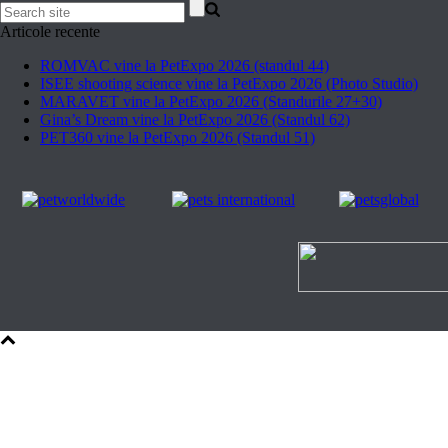
Articole recente
ROMVAC vine la PetExpo 2026 (standul 44)
ISEE shooting science vine la PetExpo 2026 (Photo Studio)
MARAVET vine la PetExpo 2026 (Standurile 27+30)
Gina’s Dream vine la PetExpo 2026 (Standul 62)
PET360 vine la PetExpo 2026 (Standul 51)