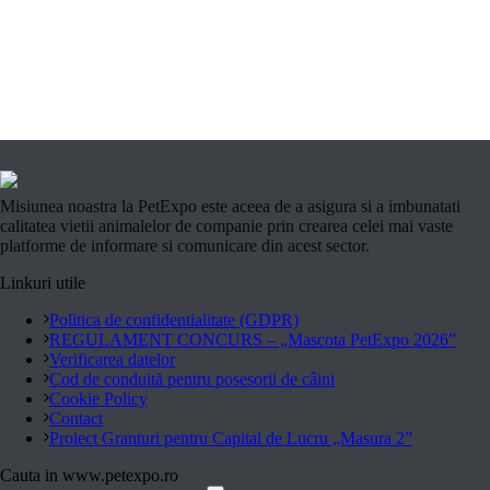
Misiunea noastra la PetExpo este aceea de a asigura si a imbunatati
calitatea vietii animalelor de companie prin crearea celei mai vaste
platforme de informare si comunicare din acest sector.
Linkuri utile
Politica de confidentialitate (GDPR)
REGULAMENT CONCURS – „Mascota PetExpo 2026”
Verificarea datelor
Cod de conduită pentru posesorii de câini
Cookie Policy
Contact
Proiect Granturi pentru Capital de Lucru „Masura 2”
Cauta in www.petexpo.ro