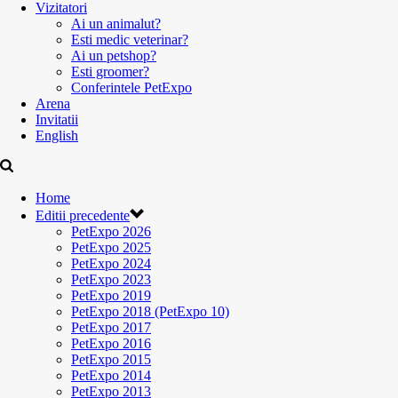
Vizitatori
Ai un animalut?
Esti medic veterinar?
Ai un petshop?
Esti groomer?
Conferintele PetExpo
Arena
Invitatii
English
Home
Editii precedente
PetExpo 2026
PetExpo 2025
PetExpo 2024
PetExpo 2023
PetExpo 2019
PetExpo 2018 (PetExpo 10)
PetExpo 2017
PetExpo 2016
PetExpo 2015
PetExpo 2014
PetExpo 2013