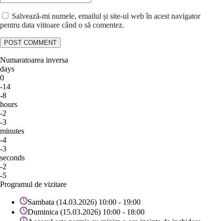
Salvează-mi numele, emailul și site-ul web în acest navigator
pentru data viitoare când o să comentez.
Numaratoarea inversa
days
0
-14
-8
hours
-2
-3
minutes
-4
-3
seconds
-2
-5
Programul de vizitare
Sambata (14.03.2026) 10:00 - 19:00
Duminica (15.03.2026) 10:00 - 18:00