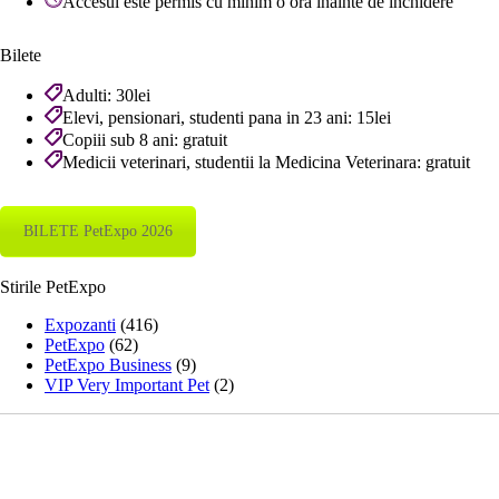
Accesul este permis cu minim o ora inainte de inchidere
Bilete
Adulti: 30lei
Elevi, pensionari, studenti pana in 23 ani: 15lei
Copiii sub 8 ani: gratuit
Medicii veterinari, studentii la Medicina Veterinara: gratuit
BILETE PetExpo 2026
Stirile PetExpo
Expozanti
(416)
PetExpo
(62)
PetExpo Business
(9)
VIP Very Important Pet
(2)