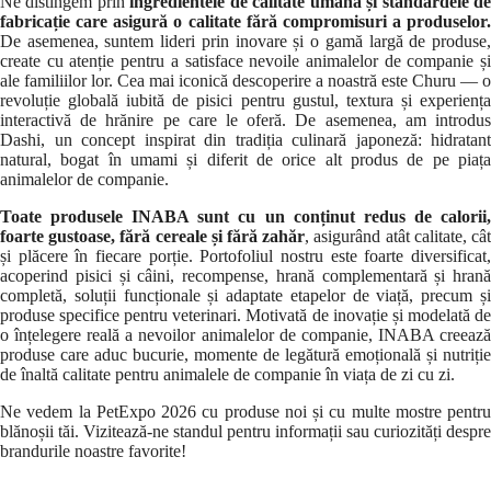
Ne distingem prin
ingredientele de calitate umană și standardele d
fabricație care asigură o calitate fără compromisuri a produselor.
De asemenea, suntem lideri prin inovare și o gamă largă de produse,
create cu atenție pentru a satisface nevoile animalelor de companie și
ale familiilor lor. Cea mai iconică descoperire a noastră este Churu — o
revoluție globală iubită de pisici pentru gustul, textura și experiența
interactivă de hrănire pe care le oferă. De asemenea, am introdus
Dashi, un concept inspirat din tradiția culinară japoneză: hidratant
natural, bogat în umami și diferit de orice alt produs de pe piața
animalelor de companie.
Toate produsele INABA sunt cu un conținut redus de calorii,
foarte gustoase, fără cereale și fără zahăr
, asigurând atât calitate, câ
și plăcere în fiecare porție. Portofoliul nostru este foarte diversificat,
acoperind pisici și câini, recompense, hrană complementară și hrană
completă, soluții funcționale și adaptate etapelor de viață, precum și
produse specifice pentru veterinari. Motivată de inovație și modelată de
o înțelegere reală a nevoilor animalelor de companie, INABA creează
produse care aduc bucurie, momente de legătură emoțională și nutriție
de înaltă calitate pentru animalele de companie în viața de zi cu zi.
Ne vedem la PetExpo 2026 cu produse noi și cu multe mostre pentru
blănoșii tăi. Vizitează-ne standul pentru informații sau curiozități despre
brandurile noastre favorite!