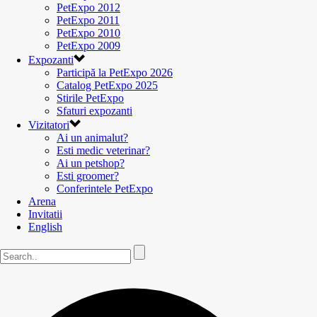
PetExpo 2012
PetExpo 2011
PetExpo 2010
PetExpo 2009
Expozanti
Participă la PetExpo 2026
Catalog PetExpo 2025
Stirile PetExpo
Sfaturi expozanti
Vizitatori
Ai un animalut?
Esti medic veterinar?
Ai un petshop?
Esti groomer?
Conferintele PetExpo
Arena
Invitatii
English