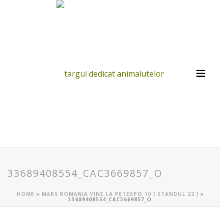
33689408554_CAC3669857_O
HOME
»
MARS ROMANIA VINE LA PETEXPO 10 [ STANDUL 22 ]
»
33689408554_CAC3669857_O