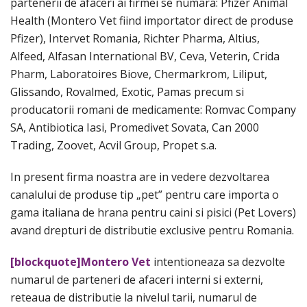
partenerii de afaceri ai firmei se numara: Pfizer Animal
Health (Montero Vet fiind importator direct de produse
Pfizer), Intervet Romania, Richter Pharma, Altius,
Alfeed, Alfasan International BV, Ceva, Veterin, Crida
Pharm, Laboratoires Biove, Chermarkrom, Liliput,
Glissando, Rovalmed, Exotic, Pamas precum si
producatorii romani de medicamente: Romvac Company
SA, Antibiotica Iasi, Promedivet Sovata, Can 2000
Trading, Zoovet, Acvil Group, Propet s.a.
In present firma noastra are in vedere dezvoltarea
canalului de produse tip „pet” pentru care importa o
gama italiana de hrana pentru caini si pisici (Pet Lovers)
avand drepturi de distributie exclusive pentru Romania.
[blockquote]Montero Vet
intentioneaza sa dezvolte
numarul de parteneri de afaceri interni si externi,
reteaua de distributie la nivelul tarii, numarul de