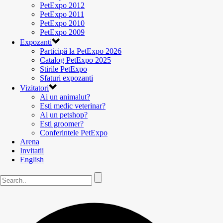
PetExpo 2012
PetExpo 2011
PetExpo 2010
PetExpo 2009
Expozanti
Participă la PetExpo 2026
Catalog PetExpo 2025
Stirile PetExpo
Sfaturi expozanti
Vizitatori
Ai un animalut?
Esti medic veterinar?
Ai un petshop?
Esti groomer?
Conferintele PetExpo
Arena
Invitatii
English