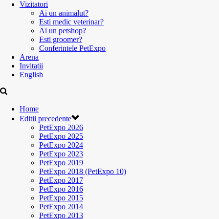
Vizitatori
Ai un animalut?
Esti medic veterinar?
Ai un petshop?
Esti groomer?
Conferintele PetExpo
Arena
Invitatii
English
Home
Editii precedente
PetExpo 2026
PetExpo 2025
PetExpo 2024
PetExpo 2023
PetExpo 2019
PetExpo 2018 (PetExpo 10)
PetExpo 2017
PetExpo 2016
PetExpo 2015
PetExpo 2014
PetExpo 2013