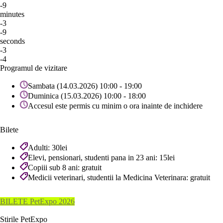
-9
minutes
-3
-9
seconds
-3
-4
Programul de vizitare
Sambata (14.03.2026) 10:00 - 19:00
Duminica (15.03.2026) 10:00 - 18:00
Accesul este permis cu minim o ora inainte de inchidere
Bilete
Adulti: 30lei
Elevi, pensionari, studenti pana in 23 ani: 15lei
Copiii sub 8 ani: gratuit
Medicii veterinari, studentii la Medicina Veterinara: gratuit
BILETE PetExpo 2026
Stirile PetExpo