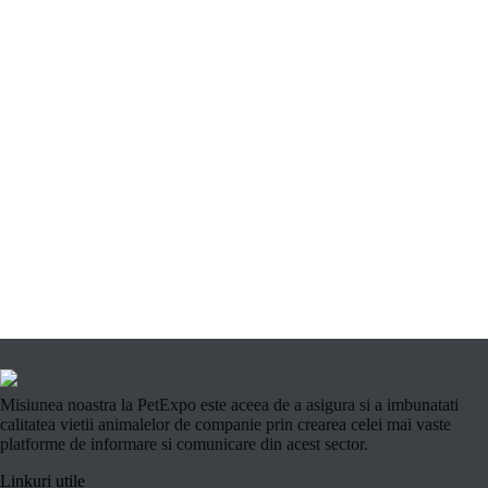
Misiunea noastra la PetExpo este aceea de a asigura si a imbunatati
calitatea vietii animalelor de companie prin crearea celei mai vaste
platforme de informare si comunicare din acest sector.
Linkuri utile