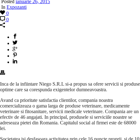
Posted
ianuarie 26, 2015
In
Expozanti
0
0
Inca de la infiintare Niego S.R.L si-a propus sa ofere servicii si produse
optime care sa corespunda exigentelor dumneavoastra.
Avand ca prioritate satisfactia clientilor, compania noastra
comercializeaza o gama larga de produse veterinare, medicamente
veterinare si fitosanitare, servicii medicale veterinare. Compania are un
efectiv de 46 angajati. In principal, produsele si serviciile noastre se
adreseaza pietei din Romania. Capitalul social al firmei este de 68000
lei.
Societatea isi desfasoara activitatea prin cele 16 puncte proprii, si de 10