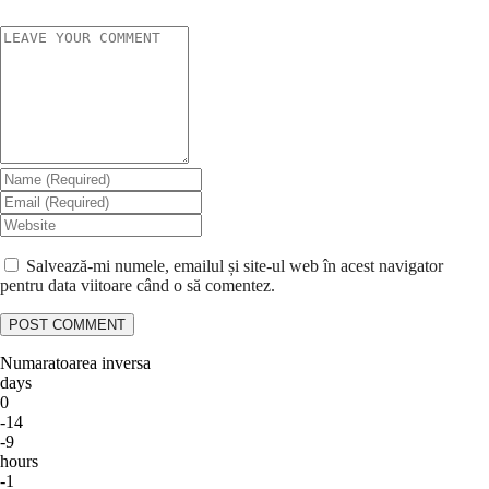
Salvează-mi numele, emailul și site-ul web în acest navigator
pentru data viitoare când o să comentez.
Numaratoarea inversa
days
0
-14
-9
hours
-1