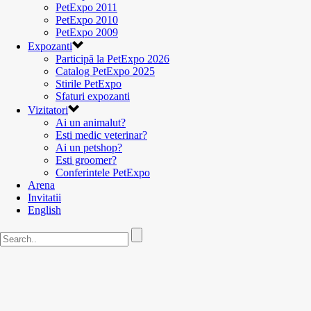
PetExpo 2011
PetExpo 2010
PetExpo 2009
Expozanti
Participă la PetExpo 2026
Catalog PetExpo 2025
Stirile PetExpo
Sfaturi expozanti
Vizitatori
Ai un animalut?
Esti medic veterinar?
Ai un petshop?
Esti groomer?
Conferintele PetExpo
Arena
Invitatii
English