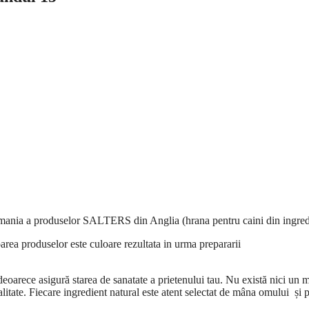
Romania a produselor SALTERS din Anglia (hrana pentru caini din ingre
loarea produselor este culoare rezultata in urma prepararii
deoarece asigură starea de sanatate a prietenului tau. Nu există nici un 
alitate. Fiecare ingredient natural este atent selectat de mâna omului și