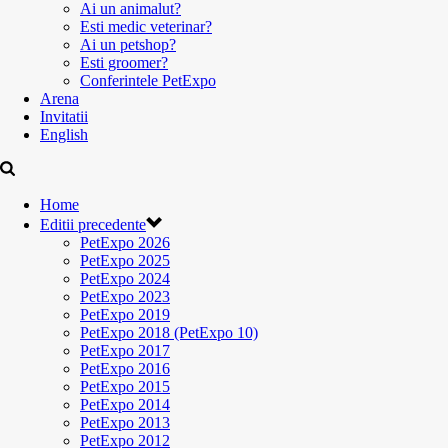
Ai un animalut?
Esti medic veterinar?
Ai un petshop?
Esti groomer?
Conferintele PetExpo
Arena
Invitatii
English
Home
Editii precedente
PetExpo 2026
PetExpo 2025
PetExpo 2024
PetExpo 2023
PetExpo 2019
PetExpo 2018 (PetExpo 10)
PetExpo 2017
PetExpo 2016
PetExpo 2015
PetExpo 2014
PetExpo 2013
PetExpo 2012