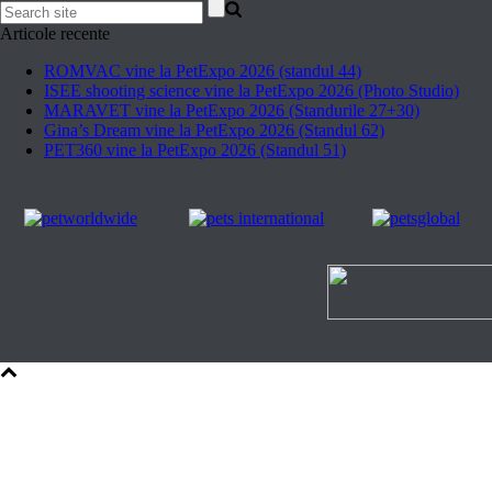
Articole recente
ROMVAC vine la PetExpo 2026 (standul 44)
ISEE shooting science vine la PetExpo 2026 (Photo Studio)
MARAVET vine la PetExpo 2026 (Standurile 27+30)
Gina’s Dream vine la PetExpo 2026 (Standul 62)
PET360 vine la PetExpo 2026 (Standul 51)