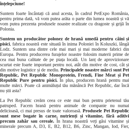
înțelepciune!
Suntem foarte încântați că anul acesta, în cadrul PetExpo România,
pentru prima dată, vă vom putea arăta o parte din lumea noastră și vă
vom putea prezenta produsele noastre realizate cu dragoste și grijă în
Polonia.
Suntem un producător polonez de hrană umedă pentru câini și
pisici
, fabrica noastră este situată în inima Poloniei în Koluszki, lângă
Lodz. Suntem una dintre cele mai mari și mai moderne fabrici din
Europa. Pentru producerea furajelor noastre folosim materii prime de
cea mai buna calitate de pe piața locală. Un lanț de aprovizionare
scurtat este foarte important pentru noi, atât din motive de cost, cât și
din motive logistice și de mediu.
Principalele noastre mărci sunt Pet
Republic, Pet Republic Monoprotein, Frendi, Fine Meat și Pet
Republic Pure pentru pisici.
În plus, producem hrană pentru mai
multe mărci. Poate că animăluțul tău mănâncă Pet Republic, dar încă
nu știi asta?
La Pet Republic creăm ceea ce este mai bun pentru prietenul tău
patruped. Facem hrană pentru animale de companie nu numai
delicioasă, ci mai presus de toate valoroasă.
Produsele Pet Republi
sunt mese bogate în carne, nutrienți și vitamine, fără aditivi
precum zahăr sau cereale.
În hrana noastră veți găsi vitamine ș
minerale precum A, D3, E, B2, B12, B6, Zinc, Mangan, Iod, Fier,