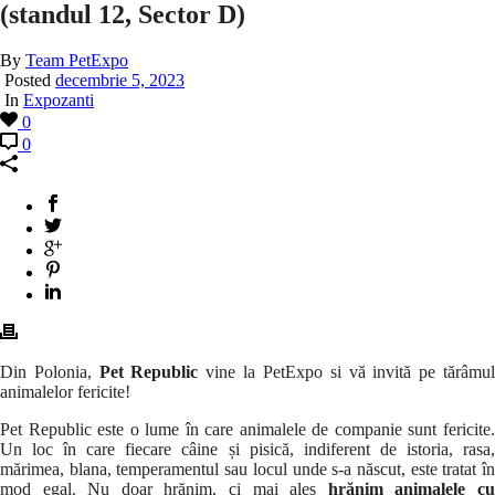
(standul 12, Sector D)
By
Team PetExpo
Posted
decembrie 5, 2023
In
Expozanti
0
0
Din Polonia,
Pet Republic
vine la PetExpo si vă invită pe tărâmu
animalelor fericite!
Pet Republic este o lume în care animalele de companie sunt fericite.
Un loc în care fiecare câine și pisică, indiferent de istoria, rasa,
mărimea, blana, temperamentul sau locul unde s-a născut, este tratat în
mod egal. Nu doar hrănim, ci mai ales
hrănim animalele c