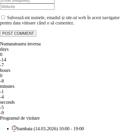
Salvează-mi numele, emailul și site-ul web în acest navigator
pentru data viitoare când o să comentez.
Numaratoarea inversa
days
0
-14
-7
hours
0
-8
minutes
-1
-4
seconds
-5
-9
Programul de vizitare
Sambata (14.03.2026) 10:00 - 19:00