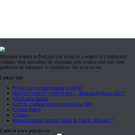
Misiunea noastra la PetExpo este aceea de a asigura si a imbunatati
calitatea vietii animalelor de companie prin crearea celei mai vaste
platforme de informare si comunicare din acest sector.
Linkuri utile
Politica de confidentialitate (GDPR)
REGULAMENT CONCURS – „Mascota PetExpo 2026”
Verificarea datelor
Cod de conduită pentru posesorii de câini
Cookie Policy
Contact
Proiect Granturi pentru Capital de Lucru „Masura 2”
Cauta in www.petexpo.ro