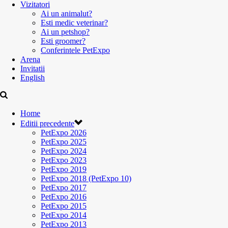
Vizitatori
Ai un animalut?
Esti medic veterinar?
Ai un petshop?
Esti groomer?
Conferintele PetExpo
Arena
Invitatii
English
Home
Editii precedente
PetExpo 2026
PetExpo 2025
PetExpo 2024
PetExpo 2023
PetExpo 2019
PetExpo 2018 (PetExpo 10)
PetExpo 2017
PetExpo 2016
PetExpo 2015
PetExpo 2014
PetExpo 2013