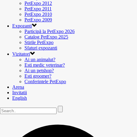
PetExpo 2012
PetExpo 2011
PetExpo 2010
PetExpo 2009
Expozanti
Participă la PetExpo 2026
Catalog PetExpo 2025
Stirile PetExpo
Sfaturi expozanti
Vizitatori
Ai un animalut?
Esti medic veterinar?
Ai un petshop?
Esti groomer?
Conferintele PetExpo
Arena
Invitatii
English