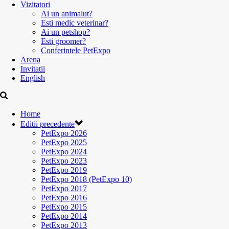
Vizitatori
Ai un animalut?
Esti medic veterinar?
Ai un petshop?
Esti groomer?
Conferintele PetExpo
Arena
Invitatii
English
Home
Editii precedente
PetExpo 2026
PetExpo 2025
PetExpo 2024
PetExpo 2023
PetExpo 2019
PetExpo 2018 (PetExpo 10)
PetExpo 2017
PetExpo 2016
PetExpo 2015
PetExpo 2014
PetExpo 2013