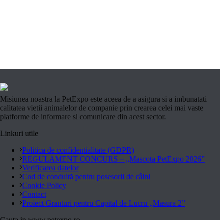
Misiunea noastra la PetExpo este aceea de a asigura si a imbunatati
calitatea vietii animalelor de companie prin crearea celei mai vaste
platforme de informare si comunicare din acest sector.
Linkuri utile
Politica de confidentialitate (GDPR)
REGULAMENT CONCURS – „Mascota PetExpo 2026”
Verificarea datelor
Cod de conduită pentru posesorii de câini
Cookie Policy
Contact
Proiect Granturi pentru Capital de Lucru „Masura 2”
Cauta in www.petexpo.ro