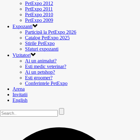
PetExpo 2012
PetExpo 2011
PetExpo 2010
PetExpo 2009
Expozanti
Participă la PetExpo 2026
Catalog PetExpo 2025
Stirile PetExpo
Sfaturi expozanti
Vizitatori
Ai un animalut?
Esti medic veterinar?
Ai un petshop?
Esti groomer?
Conferintele PetExpo
Arena
Invitatii
English