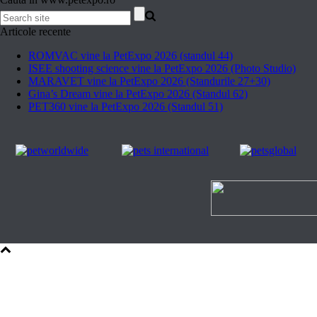
Articole recente
ROMVAC vine la PetExpo 2026 (standul 44)
ISEE shooting science vine la PetExpo 2026 (Photo Studio)
MARAVET vine la PetExpo 2026 (Standurile 27+30)
Gina’s Dream vine la PetExpo 2026 (Standul 62)
PET360 vine la PetExpo 2026 (Standul 51)