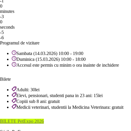
-1
0
minutes
-3
0
seconds
-5
-6
Programul de vizitare
Sambata (14.03.2026) 10:00 - 19:00
Duminica (15.03.2026) 10:00 - 18:00
Accesul este permis cu minim o ora inainte de inchidere
Bilete
Adulti: 30lei
Elevi, pensionari, studenti pana in 23 ani: 15lei
Copiii sub 8 ani: gratuit
Medicii veterinari, studentii la Medicina Veterinara: gratuit
BILETE PetExpo 2026