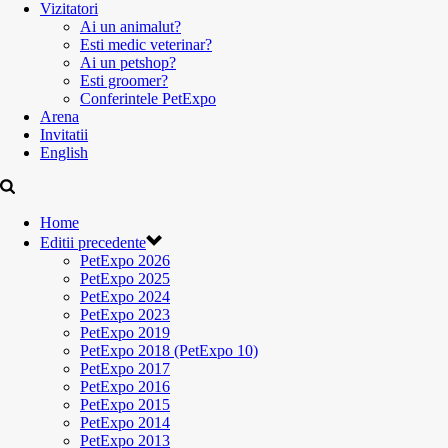
Vizitatori
Ai un animalut?
Esti medic veterinar?
Ai un petshop?
Esti groomer?
Conferintele PetExpo
Arena
Invitatii
English
Home
Editii precedente
PetExpo 2026
PetExpo 2025
PetExpo 2024
PetExpo 2023
PetExpo 2019
PetExpo 2018 (PetExpo 10)
PetExpo 2017
PetExpo 2016
PetExpo 2015
PetExpo 2014
PetExpo 2013