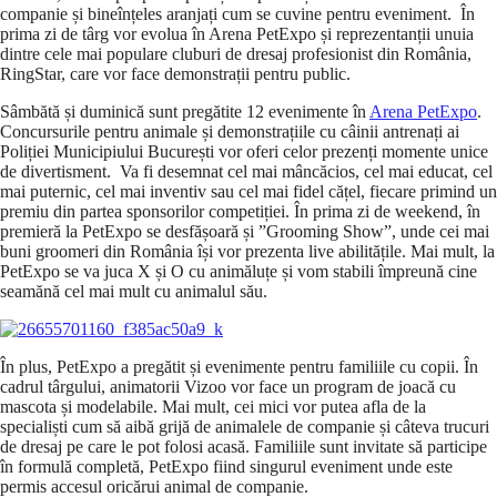
companie și bineînțeles aranjați cum se cuvine pentru eveniment. În
prima zi de târg vor evolua în Arena PetExpo și reprezentanții unuia
dintre cele mai populare cluburi de dresaj profesionist din România,
RingStar, care vor face demonstrații pentru public.
Sâmbătă și duminică sunt pregătite 12 evenimente în
Arena PetExpo
.
Concursurile pentru animale și demonstrațiile cu câinii antrenați ai
Poliției Municipiului București vor oferi celor prezenți momente unice
de divertisment. Va fi desemnat cel mai mâncăcios, cel mai educat, cel
mai puternic, cel mai inventiv sau cel mai fidel cățel, fiecare primind un
premiu din partea sponsorilor competiției. În prima zi de weekend, în
premieră la PetExpo se desfășoară și ”Grooming Show”, unde cei mai
buni groomeri din România își vor prezenta live abilitățile. Mai mult, la
PetExpo se va juca X și O cu animăluțe și vom stabili împreună cine
seamănă cel mai mult cu animalul său.
În plus, PetExpo a pregătit și evenimente pentru familiile cu copii. În
cadrul târgului, animatorii Vizoo vor face un program de joacă cu
mascota și modelabile. Mai mult, cei mici vor putea afla de la
specialiști cum să aibă grijă de animalele de companie și câteva trucuri
de dresaj pe care le pot folosi acasă. Familiile sunt invitate să participe
în formulă completă, PetExpo fiind singurul eveniment unde este
permis accesul oricărui animal de companie.