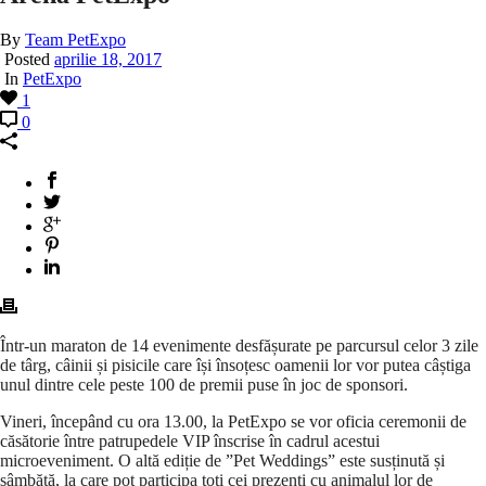
By
Team PetExpo
Posted
aprilie 18, 2017
In
PetExpo
1
0
Într-un maraton de 14 evenimente desfășurate pe parcursul celor 3 zile
de târg, câinii și pisicile care își însoțesc oamenii lor vor putea câștiga
unul dintre cele peste 100 de premii puse în joc de sponsori.
Vineri, începând cu ora 13.00, la PetExpo se vor oficia ceremonii de
căsătorie între patrupedele VIP înscrise în cadrul acestui
microeveniment. O altă ediție de ”Pet Weddings” este susținută și
sâmbătă, la care pot participa toți cei prezenți cu animalul lor de