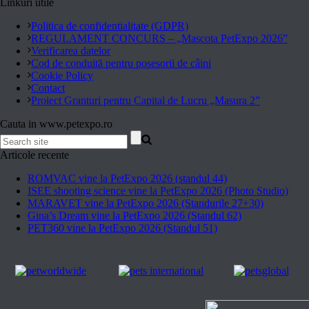
Linkuri utile
Politica de confidentialitate (GDPR)
REGULAMENT CONCURS – „Mascota PetExpo 2026”
Verificarea datelor
Cod de conduită pentru posesorii de câini
Cookie Policy
Contact
Proiect Granturi pentru Capital de Lucru „Masura 2”
Cauta in www.petexpo.ro
Articole recente
ROMVAC vine la PetExpo 2026 (standul 44)
ISEE shooting science vine la PetExpo 2026 (Photo Studio)
MARAVET vine la PetExpo 2026 (Standurile 27+30)
Gina’s Dream vine la PetExpo 2026 (Standul 62)
PET360 vine la PetExpo 2026 (Standul 51)