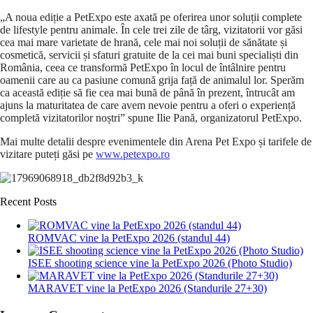
„A noua ediție a PetExpo este axată pe oferirea unor soluții complete
de lifestyle pentru animale. În cele trei zile de târg, vizitatorii vor găsi
cea mai mare varietate de hrană, cele mai noi soluții de sănătate și
cosmetică, servicii și sfaturi gratuite de la cei mai buni specialiști din
România, ceea ce transformă PetExpo în locul de întâlnire pentru
oamenii care au ca pasiune comună grija față de animalul lor. Sperăm
ca această ediție să fie cea mai bună de până în prezent, întrucât am
ajuns la maturitatea de care avem nevoie pentru a oferi o experiență
completă vizitatorilor noștri” spune Ilie Pană, organizatorul PetExpo.
Mai multe detalii despre evenimentele din Arena Pet Expo și tarifele de
vizitare puteți găsi pe
www.petexpo.ro
Recent Posts
ROMVAC vine la PetExpo 2026 (standul 44)
ISEE shooting science vine la PetExpo 2026 (Photo Studio)
MARAVET vine la PetExpo 2026 (Standurile 27+30)