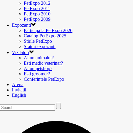
PetExpo 2012
PetExpo 2011
PetExpo 2010
PetExpo 2009
Expozanti
Participă la PetExpo 2026
Catalog PetExpo 2025
Stirile PetExpo
Sfaturi expozanti
Vizitatori
Ai un animalut?
Esti medic veterinar?
Ai un petshop?
Esti groomer?
Conferintele PetExpo
Arena
Invitatii
English