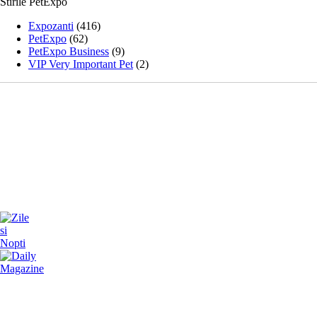
Stirile PetExpo
Expozanti
(416)
PetExpo
(62)
PetExpo Business
(9)
VIP Very Important Pet
(2)