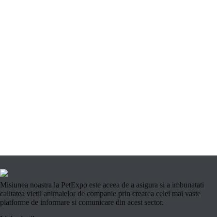
Misiunea noastra la PetExpo este aceea de a asigura si a imbunatati
calitatea vietii animalelor de companie prin crearea celei mai vaste
platforme de informare si comunicare din acest sector.