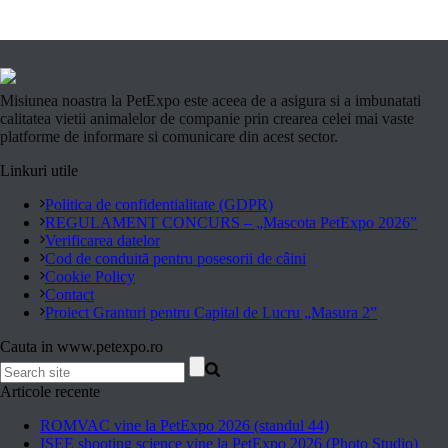
Misiunea noastra la PetExpo este aceea de a asigura si a imbunatati
calitatea vietii animalelor de companie prin crearea celei mai vaste
platforme de informare si comunicare din acest sector.
Linkuri utile
Politica de confidentialitate (GDPR)
REGULAMENT CONCURS – „Mascota PetExpo 2026”
Verificarea datelor
Cod de conduită pentru posesorii de câini
Cookie Policy
Contact
Proiect Granturi pentru Capital de Lucru „Masura 2”
Cauta in www.petexpo.ro
Articole recente
ROMVAC vine la PetExpo 2026 (standul 44)
ISEE shooting science vine la PetExpo 2026 (Photo Studio)