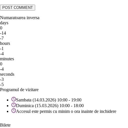
Numaratoarea inversa
days
0
-14
-7
hours
-1
-4
minutes
0
-4
seconds
-3
-5
Programul de vizitare
Sambata (14.03.2026) 10:00 - 19:00
Duminica (15.03.2026) 10:00 - 18:00
Accesul este permis cu minim o ora inainte de inchidere
Bilete