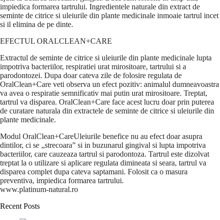
impiedica formarea tartrului. Ingredientele naturale din extract de
seminte de citrice si uleiurile din plante medicinale inmoaie tartrul incet
si il elimina de pe dinte.
EFECTUL ORALCLEAN+CARE
Extractul de seminte de citrice si uleiurile din plante medicinale lupta
impotriva bacteriilor, respiratiei urat mirositoare, tartrului si a
parodontozei. Dupa doar cateva zile de folosire regulata de
OralClean+Care veti observa un efect pozitiv: animalul dumneavoastra
va avea o respiratie semnificativ mai putin urat mirositoare. Treptat,
tartrul va disparea. OralClean+Care face acest lucru doar prin puterea
de curatare naturala din extractele de seminte de citrice si uleiurile din
plante medicinale.
Modul OralClean+CareUleiurile benefice nu au efect doar asupra
dintilor, ci se „strecoara” si in buzunarul gingival si lupta impotriva
bacteriilor, care cauzeaza tartrul si parodontoza. Tartrul este dizolvat
treptat la o utilizare si aplicare regulata dimineata si seara, tartrul va
disparea complet dupa cateva saptamani. Folosit ca o masura
preventiva, impiedica formarea tartrului.
www.platinum-natural.ro
Recent Posts