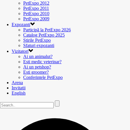
PetExpo 2012
PetExpo 2011
PetExpo 2010
PetExpo 2009
Expozanti
Participă la PetExpo 2026
Catalog PetExpo 2025
Stirile PetExpo
Sfaturi expozanti
Vizitatori
Ai un animalut?
Esti medic veterinar?
Ai un petshop?
Esti groomer?
Conferintele PetExpo
Arena
Invitatii
English