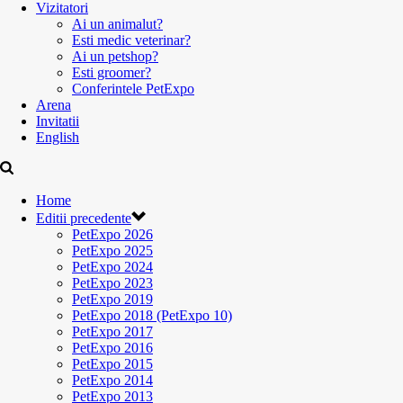
Vizitatori
Ai un animalut?
Esti medic veterinar?
Ai un petshop?
Esti groomer?
Conferintele PetExpo
Arena
Invitatii
English
Home
Editii precedente
PetExpo 2026
PetExpo 2025
PetExpo 2024
PetExpo 2023
PetExpo 2019
PetExpo 2018 (PetExpo 10)
PetExpo 2017
PetExpo 2016
PetExpo 2015
PetExpo 2014
PetExpo 2013