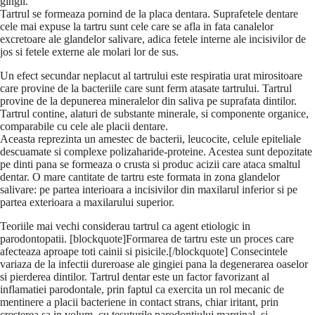
gingii.
Tartrul se formeaza pornind de la placa dentara. Suprafetele dentare
cele mai expuse la tartru sunt cele care se afla in fata canalelor
excretoare ale glandelor salivare, adica fetele interne ale incisivilor de
jos si fetele externe ale molari lor de sus.
Un efect secundar neplacut al tartrului este respiratia urat mirositoare
care provine de la bacteriile care sunt ferm atasate tartrului. Tartrul
provine de la depunerea mineralelor din saliva pe suprafata dintilor.
Tartrul contine, alaturi de substante minerale, si componente organice,
comparabile cu cele ale placii dentare.
Aceasta reprezinta un amestec de bacterii, leucocite, celule epiteliale
descuamate si complexe polizaharide-proteine. Acestea sunt depozitate
pe dinti pana se formeaza o crusta si produc acizii care ataca smaltul
dentar. O mare cantitate de tartru este formata in zona glandelor
salivare: pe partea interioara a incisivilor din maxilarul inferior si pe
partea exterioara a maxilarului superior.
Teoriile mai vechi considerau tartrul ca agent etiologic in
parodontopatii. [blockquote]Formarea de tartru este un proces care
afecteaza aproape toti cainii si pisicile.[/blockquote] Consecintele
variaza de la infectii dureroase ale gingiei pana la degenerarea oaselor
si pierderea dintilor. Tartrul dentar este un factor favorizant al
inflamatiei parodontale, prin faptul ca exercita un rol mecanic de
mentinere a placii bacteriene in contact strans, chiar iritant, prin
cresterea sa in volum, cu tesuturile parodontiului marginal, si