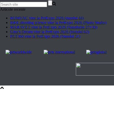
Articole recente
ROMVAC vine la PetExpo 2026 (standul 44)
ISEE shooting science vine la PetExpo 2026 (Photo Studio)
MARAVET vine la PetExpo 2026 (Standurile 27+30)
Gina’s Dream vine la PetExpo 2026 (Standul 62)
PET360 vine la PetExpo 2026 (Standul 51)