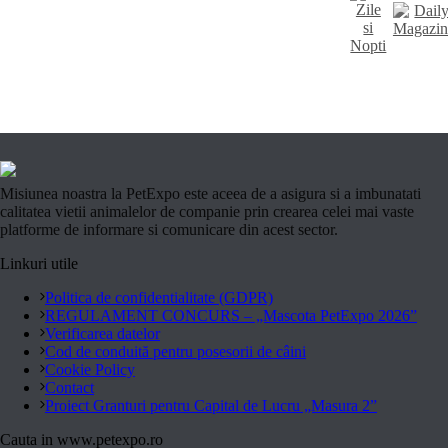
Misiunea noastra la PetExpo este aceea de a asigura si a imbunatati
calitatea vietii animalelor de companie prin crearea celei mai vaste
platforme de informare si comunicare din acest sector.
Linkuri utile
Politica de confidentialitate (GDPR)
REGULAMENT CONCURS – „Mascota PetExpo 2026”
Verificarea datelor
Cod de conduită pentru posesorii de câini
Cookie Policy
Contact
Proiect Granturi pentru Capital de Lucru „Masura 2”
Cauta in www.petexpo.ro