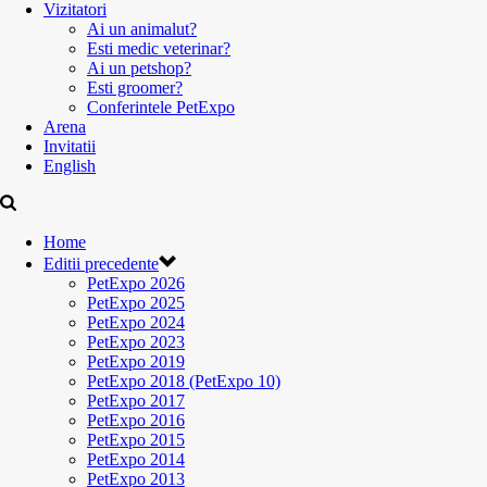
Vizitatori
Ai un animalut?
Esti medic veterinar?
Ai un petshop?
Esti groomer?
Conferintele PetExpo
Arena
Invitatii
English
Home
Editii precedente
PetExpo 2026
PetExpo 2025
PetExpo 2024
PetExpo 2023
PetExpo 2019
PetExpo 2018 (PetExpo 10)
PetExpo 2017
PetExpo 2016
PetExpo 2015
PetExpo 2014
PetExpo 2013