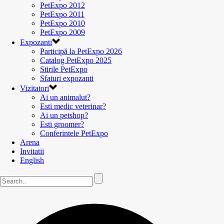
PetExpo 2012
PetExpo 2011
PetExpo 2010
PetExpo 2009
Expozanti
Participă la PetExpo 2026
Catalog PetExpo 2025
Stirile PetExpo
Sfaturi expozanti
Vizitatori
Ai un animalut?
Esti medic veterinar?
Ai un petshop?
Esti groomer?
Conferintele PetExpo
Arena
Invitatii
English