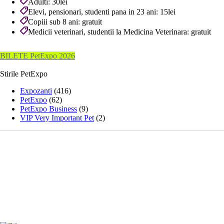
Adulti: 30lei
Elevi, pensionari, studenti pana in 23 ani: 15lei
Copiii sub 8 ani: gratuit
Medicii veterinari, studentii la Medicina Veterinara: gratuit
BILETE PetExpo 2026
Stirile PetExpo
Expozanti
(416)
PetExpo
(62)
PetExpo Business
(9)
VIP Very Important Pet
(2)