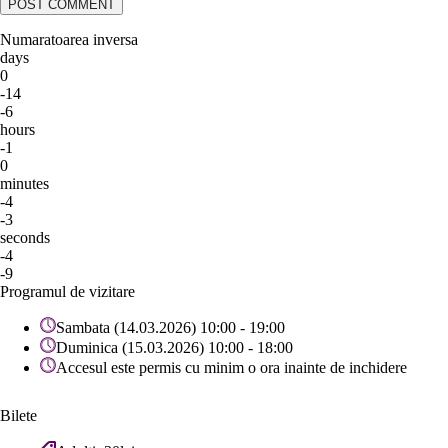
Numaratoarea inversa
days
0
-14
-6
hours
-1
0
minutes
-4
-3
seconds
-4
-9
Programul de vizitare
Sambata (14.03.2026) 10:00 - 19:00
Duminica (15.03.2026) 10:00 - 18:00
Accesul este permis cu minim o ora inainte de inchidere
Bilete