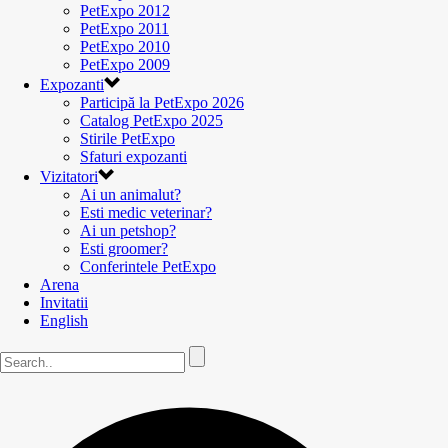
PetExpo 2012
PetExpo 2011
PetExpo 2010
PetExpo 2009
Expozanti
Participă la PetExpo 2026
Catalog PetExpo 2025
Stirile PetExpo
Sfaturi expozanti
Vizitatori
Ai un animalut?
Esti medic veterinar?
Ai un petshop?
Esti groomer?
Conferintele PetExpo
Arena
Invitatii
English