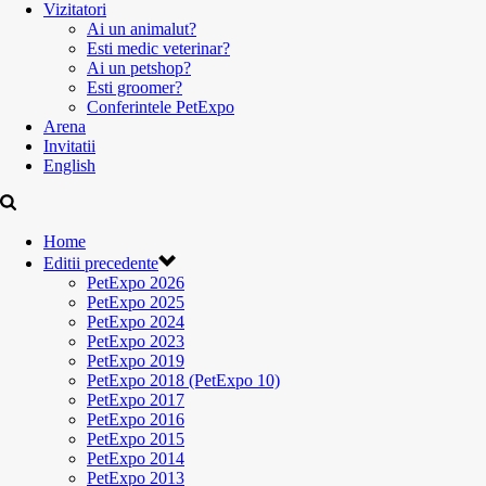
Vizitatori
Ai un animalut?
Esti medic veterinar?
Ai un petshop?
Esti groomer?
Conferintele PetExpo
Arena
Invitatii
English
Home
Editii precedente
PetExpo 2026
PetExpo 2025
PetExpo 2024
PetExpo 2023
PetExpo 2019
PetExpo 2018 (PetExpo 10)
PetExpo 2017
PetExpo 2016
PetExpo 2015
PetExpo 2014
PetExpo 2013