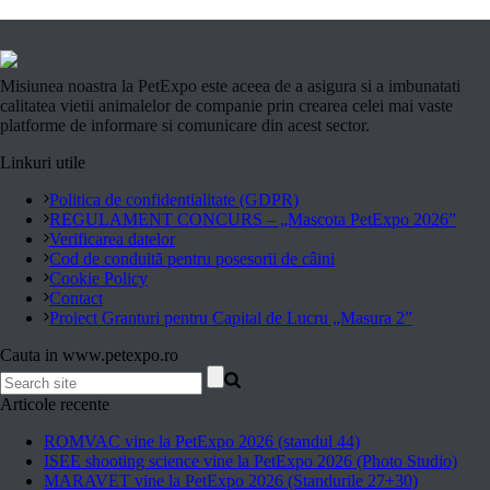
Misiunea noastra la PetExpo este aceea de a asigura si a imbunatati
calitatea vietii animalelor de companie prin crearea celei mai vaste
platforme de informare si comunicare din acest sector.
Linkuri utile
Politica de confidentialitate (GDPR)
REGULAMENT CONCURS – „Mascota PetExpo 2026”
Verificarea datelor
Cod de conduită pentru posesorii de câini
Cookie Policy
Contact
Proiect Granturi pentru Capital de Lucru „Masura 2”
Cauta in www.petexpo.ro
Articole recente
ROMVAC vine la PetExpo 2026 (standul 44)
ISEE shooting science vine la PetExpo 2026 (Photo Studio)
MARAVET vine la PetExpo 2026 (Standurile 27+30)