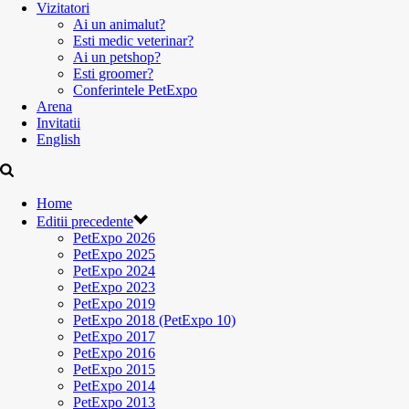
Vizitatori
Ai un animalut?
Esti medic veterinar?
Ai un petshop?
Esti groomer?
Conferintele PetExpo
Arena
Invitatii
English
Home
Editii precedente
PetExpo 2026
PetExpo 2025
PetExpo 2024
PetExpo 2023
PetExpo 2019
PetExpo 2018 (PetExpo 10)
PetExpo 2017
PetExpo 2016
PetExpo 2015
PetExpo 2014
PetExpo 2013