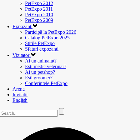
PetExpo 2012
PetExpo 2011
PetExpo 2010
PetExpo 2009
Expozanti
Participă la PetExpo 2026
Catalog PetExpo 2025
Stirile PetExpo
Sfaturi expozanti
Vizitatori
Ai un animalut?
Esti medic veterinar?
Ai un petshop?
Esti groomer?
Conferintele PetExpo
Arena
Invitatii
English