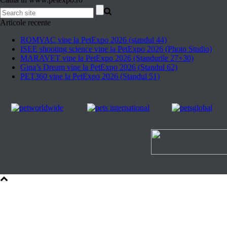
Articole recente
ROMVAC vine la PetExpo 2026 (standul 44)
ISEE shooting science vine la PetExpo 2026 (Photo Studio)
MARAVET vine la PetExpo 2026 (Standurile 27+30)
Gina’s Dream vine la PetExpo 2026 (Standul 62)
PET360 vine la PetExpo 2026 (Standul 51)