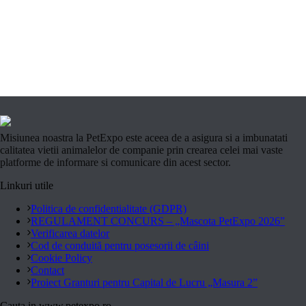
Misiunea noastra la PetExpo este aceea de a asigura si a imbunatati
calitatea vietii animalelor de companie prin crearea celei mai vaste
platforme de informare si comunicare din acest sector.
Linkuri utile
Politica de confidentialitate (GDPR)
REGULAMENT CONCURS – „Mascota PetExpo 2026”
Verificarea datelor
Cod de conduită pentru posesorii de câini
Cookie Policy
Contact
Proiect Granturi pentru Capital de Lucru „Masura 2”
Cauta in www.petexpo.ro