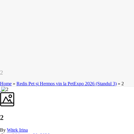
2
Home
»
Redis Pet și Hermos vin la PetExpo 2026 (Standul 3)
»
2
2
By
Witek Irina