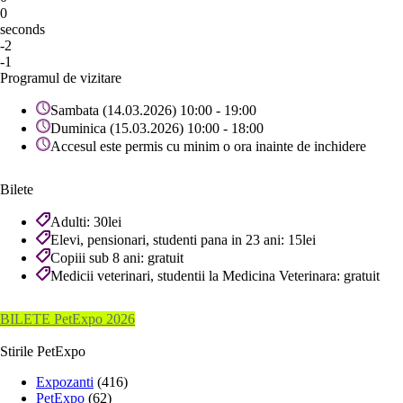
0
seconds
-2
-1
Programul de vizitare
Sambata (14.03.2026) 10:00 - 19:00
Duminica (15.03.2026) 10:00 - 18:00
Accesul este permis cu minim o ora inainte de inchidere
Bilete
Adulti: 30lei
Elevi, pensionari, studenti pana in 23 ani: 15lei
Copiii sub 8 ani: gratuit
Medicii veterinari, studentii la Medicina Veterinara: gratuit
BILETE PetExpo 2026
Stirile PetExpo
Expozanti
(416)
PetExpo
(62)