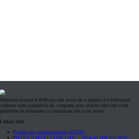
Misiunea noastra la PetExpo este aceea de a asigura si a imbunatati
calitatea vietii animalelor de companie prin crearea celei mai vaste
platforme de informare si comunicare din acest sector.
Linkuri utile
Politica de confidentialitate (GDPR)
REGULAMENT CONCURS – „Mascota PetExpo 2026”