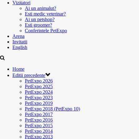
Vizitatori
Ai un animalut?
Esti medic veterinar?
Ai un petshop?
Esti groomer?
Conferintele PetExpo
Arena
Invitatii
English
Home
Editii precedente
PetExpo 2026
PetExpo 2025
PetExpo 2024
PetExpo 2023
PetExpo 2019
PetExpo 2018 (PetExpo 10)
PetExpo 2017
PetExpo 2016
PetExpo 2015
PetExpo 2014
PetExpo 2013