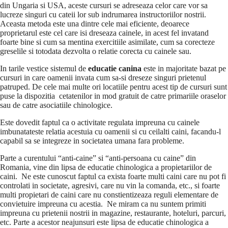
din Ungaria si USA, aceste cursuri se adreseaza celor care vor sa
lucreze singuri cu cateii lor sub indrumarea instructoriilor nostrii.
Aceasta metoda este una dintre cele mai eficiente, deoarece
proprietarul este cel care isi dreseaza cainele, in acest fel invatand
foarte bine si cum sa mentina exercitiile asimilate, cum sa corecteze
greselile si totodata dezvolta o relatie corecta cu cainele sau.
In tarile vestice sistemul de
educatie canina
este in majoritate bazat pe
cursuri in care oamenii invata cum sa-si dreseze singuri prietenul
patruped. De cele mai multe ori locatiile pentru acest tip de cursuri sunt
puse la dispozitia cetatenilor in mod gratuit de catre primariile oraselor
sau de catre asociatiile chinologice.
Este dovedit faptul ca o activitate regulata impreuna cu cainele
imbunatateste relatia acestuia cu oamenii si cu ceilalti caini, facandu-l
capabil sa se integreze in societatea umana fara probleme.
Parte a curentului “anti-caine” si “anti-persoana cu caine” din
Romania, vine din lipsa de educatie chinologica a propietariilor de
caini. Ne este cunoscut faptul ca exista foarte multi caini care nu pot fi
controlati in societate, agresivi, care nu vin la comanda, etc., si foarte
multi propietari de caini care nu constientizeaza reguli elementare de
convietuire impreuna cu acestia. Ne miram ca nu suntem primiti
impreuna cu prietenii nostrii in magazine, restaurante, hoteluri, parcuri,
etc. Parte a acestor neajunsuri este lipsa de educatie chinologica a