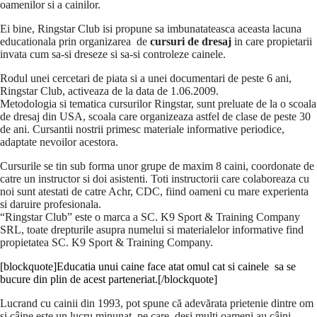
oamenilor si a cainilor.
Ei bine, Ringstar Club isi propune sa imbunatateasca aceasta lacuna
educationala prin organizarea de
cursuri de dresaj
in care propietarii
invata cum sa-si dreseze si sa-si controleze cainele.
Rodul unei cercetari de piata si a unei documentari de peste 6 ani,
Ringstar Club, activeaza de la data de 1.06.2009.
Metodologia si tematica cursurilor Ringstar, sunt preluate de la o scoala
de dresaj din USA, scoala care organizeaza astfel de clase de peste 30
de ani. Cursantii nostrii primesc materiale informative periodice,
adaptate nevoilor acestora.
Cursurile se tin sub forma unor grupe de maxim 8 caini, coordonate de
catre un instructor si doi asistenti. Toti instructorii care colaboreaza cu
noi sunt atestati de catre Achr, CDC, fiind oameni cu mare experienta
si daruire profesionala.
“Ringstar Club” este o marca a SC. K9 Sport & Training Company
SRL, toate drepturile asupra numelui si materialelor informative find
propietatea SC. K9 Sport & Training Company.
[blockquote]Educatia unui caine face atat omul cat si cainele sa se
bucure din plin de acest parteneriat.[/blockquote]
Lucrand cu cainii din 1993, pot spune că adevărata prietenie dintre om
şi câine este un lucru minunat, pe care, deşi mulţi oameni au câini,