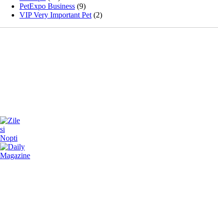
PetExpo Business
(9)
VIP Very Important Pet
(2)