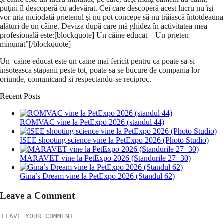
puţini îl descoperă cu adevărat. Cei care descoperă acest lucru nu îşi
vor uita niciodată prietenul şi nu pot concepe să nu trăiască întotdeauna
alături de un câine. Deviza după care mă ghidez în activitatea mea
profesională este:[blockquote] Un câine educat – Un prieten
minunat”[/blockquote]
Un caine educat este un caine mai fericit pentru ca poate sa-si
insoteasca stapanii peste tot, poate sa se bucure de compania lor
oriunde, comunicand si respectandu-se reciproc.
Recent Posts
ROMVAC vine la PetExpo 2026 (standul 44)
ISEE shooting science vine la PetExpo 2026 (Photo Studio)
MARAVET vine la PetExpo 2026 (Standurile 27+30)
Gina’s Dream vine la PetExpo 2026 (Standul 62)
Leave a Comment