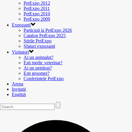
PetExpo 2012
PetExpo 2011
PetExpo 2010
PetExpo 2009
Expozanti
Participă la PetExpo 2026
Catalog PetExpo 2025
Stirile PetExpo
Sfaturi expozanti
Vizitatori
Ai un animalut?
Esti medic veterinar?
Ai un petshop?
Esti groomer?
Conferintele PetExpo
Arena
Invitatii
English