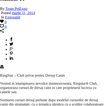
By
Team PetExpo
Posted
martie 11, 2014
In
Expozanti
0
0
RingStar – Club privat pentru Dresaj Canin
Venind in intampinarea nevoilor dumneavoastra, Ringstar® Club,
organizeaza cursuri de dresaj caini in care proprietarul lucreza cu
cainele sau.
Sustinem cursuri dresaj preluate dupa modelul cursurilor de dresaj
canin din strainatate, cu o tematica identica cu a scolilor colaboratoare