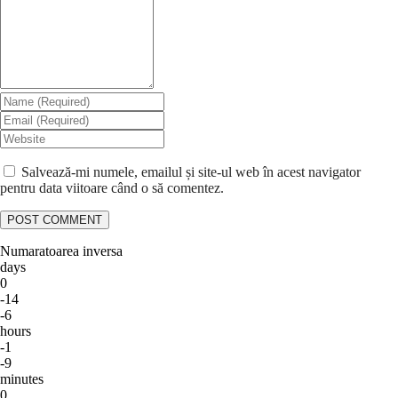
Salvează-mi numele, emailul și site-ul web în acest navigator
pentru data viitoare când o să comentez.
Numaratoarea inversa
days
0
-14
-6
hours
-1
-9
minutes
0