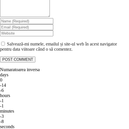
Salvează-mi numele, emailul și site-ul web în acest navigator
pentru data viitoare când o să comentez.
Numaratoarea inversa
days
0
-14
-6
hours
-1
-1
minutes
-3
-8
seconds