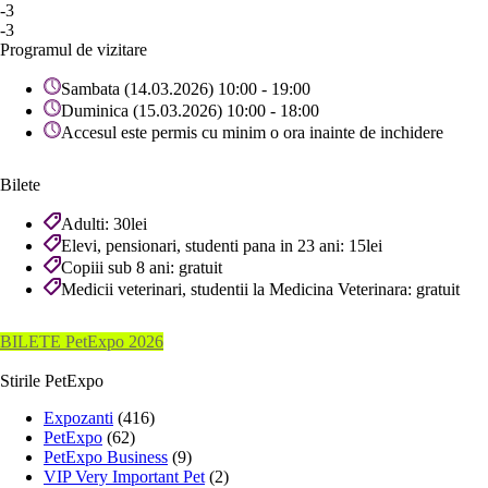
-3
-3
Programul de vizitare
Sambata (14.03.2026) 10:00 - 19:00
Duminica (15.03.2026) 10:00 - 18:00
Accesul este permis cu minim o ora inainte de inchidere
Bilete
Adulti: 30lei
Elevi, pensionari, studenti pana in 23 ani: 15lei
Copiii sub 8 ani: gratuit
Medicii veterinari, studentii la Medicina Veterinara: gratuit
BILETE PetExpo 2026
Stirile PetExpo
Expozanti
(416)
PetExpo
(62)
PetExpo Business
(9)
VIP Very Important Pet
(2)