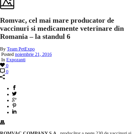
Romvac, cel mai mare producator de
vaccinuri si medicamente veterinare din
Romania – la standul 6
By
Team PetExpo
Posted
noiembrie 21, 2016
In
Expozanti
0
0
ROMVAC COMPANY S.A.,
producător a
peste 230 de vaccinuri şi