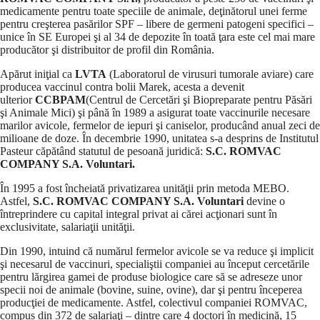
medicamente pentru toate speciile de animale, deţinătorul unei ferme
pentru creşterea pasărilor SPF – libere de germeni patogeni specifici –
unice în SE Europei şi al 34 de depozite în toată ţara este cel mai mare
producător şi distribuitor de profil din România.
Apărut iniţial ca
LVTA
(Laboratorul de virusuri tumorale aviare) care
producea vaccinul contra bolii Marek, acesta a devenit
ulterior
CCBPAM
(Centrul de Cercetări şi Biopreparate pentru Păsări
şi Animale Mici) şi până în 1989 a asigurat toate vaccinurile necesare
marilor avicole, fermelor de iepuri şi caniselor, producând anual zeci de
milioane de doze. În decembrie 1990, unitatea s-a desprins de Institutul
Pasteur căpătând statutul de pesoană juridică:
S.C. ROMVAC
COMPANY S.A. Voluntari.
În 1995 a fost încheiată privatizarea unităţii prin metoda MEBO.
Astfel,
S.C. ROMVAC COMPANY S.A.
Voluntari
devine o
întreprindere cu capital integral privat ai cărei acţionari sunt în
exclusivitate, salariaţii unităţii.
Din 1990, intuind că numărul fermelor avicole se va reduce şi implicit
şi necesarul de vaccinuri, specialiştii companiei au început cercetările
pentru lărgirea gamei de produse biologice care să se adreseze unor
specii noi de animale (bovine, suine, ovine), dar şi pentru începerea
producţiei de medicamente. Astfel, colectivul companiei ROMVAC,
compus din 372 de salariaţi – dintre care 4 doctori în medicină, 15