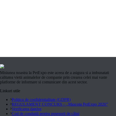
Misiunea noastra la PetExpo este aceea de a asigura si a imbunatati
calitatea vietii animalelor de companie prin crearea celei mai vaste
platforme de informare si comunicare din acest sector.
Linkuri utile
Politica de confidentialitate (GDPR)
REGULAMENT CONCURS – „Mascota PetExpo 2026”
Verificarea datelor
Cod de conduită pentru posesorii de câini