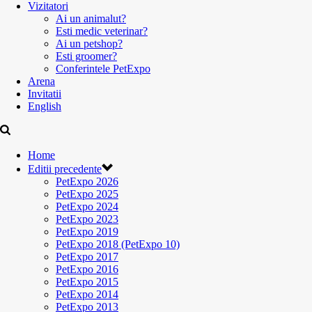
Vizitatori
Ai un animalut?
Esti medic veterinar?
Ai un petshop?
Esti groomer?
Conferintele PetExpo
Arena
Invitatii
English
Home
Editii precedente
PetExpo 2026
PetExpo 2025
PetExpo 2024
PetExpo 2023
PetExpo 2019
PetExpo 2018 (PetExpo 10)
PetExpo 2017
PetExpo 2016
PetExpo 2015
PetExpo 2014
PetExpo 2013