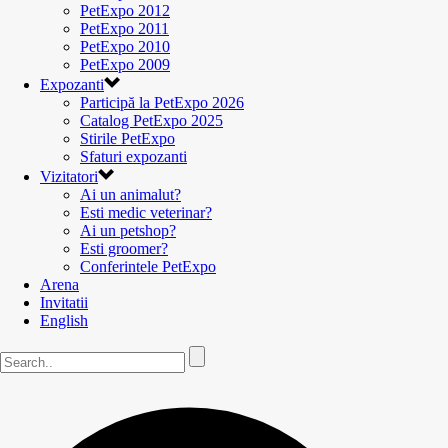
PetExpo 2012
PetExpo 2011
PetExpo 2010
PetExpo 2009
Expozanti
Participă la PetExpo 2026
Catalog PetExpo 2025
Stirile PetExpo
Sfaturi expozanti
Vizitatori
Ai un animalut?
Esti medic veterinar?
Ai un petshop?
Esti groomer?
Conferintele PetExpo
Arena
Invitatii
English