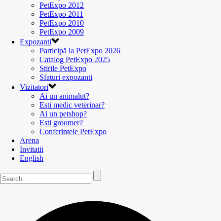
PetExpo 2012
PetExpo 2011
PetExpo 2010
PetExpo 2009
Expozanti
Participă la PetExpo 2026
Catalog PetExpo 2025
Stirile PetExpo
Sfaturi expozanti
Vizitatori
Ai un animalut?
Esti medic veterinar?
Ai un petshop?
Esti groomer?
Conferintele PetExpo
Arena
Invitatii
English