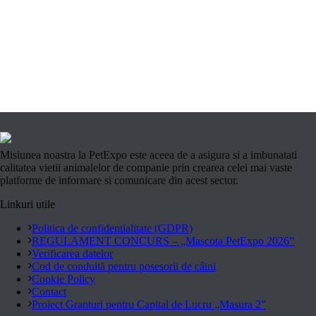
Misiunea noastra la PetExpo este aceea de a asigura si a imbunatati
calitatea vietii animalelor de companie prin crearea celei mai vaste
platforme de informare si comunicare din acest sector.
Linkuri utile
Politica de confidentialitate (GDPR)
REGULAMENT CONCURS – „Mascota PetExpo 2026”
Verificarea datelor
Cod de conduită pentru posesorii de câini
Cookie Policy
Contact
Proiect Granturi pentru Capital de Lucru „Masura 2”