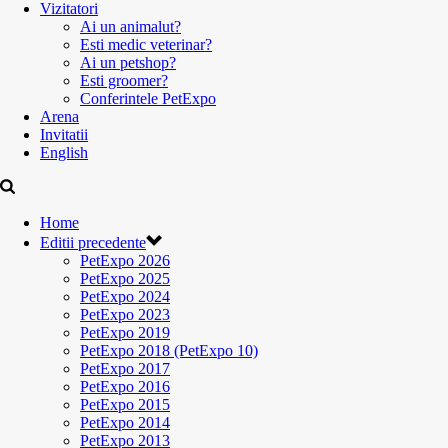
Vizitatori
Ai un animalut?
Esti medic veterinar?
Ai un petshop?
Esti groomer?
Conferintele PetExpo
Arena
Invitatii
English
Home
Editii precedente
PetExpo 2026
PetExpo 2025
PetExpo 2024
PetExpo 2023
PetExpo 2019
PetExpo 2018 (PetExpo 10)
PetExpo 2017
PetExpo 2016
PetExpo 2015
PetExpo 2014
PetExpo 2013