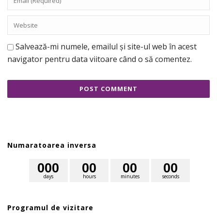
Salvează-mi numele, emailul și site-ul web în acest
navigator pentru data viitoare când o să comentez.
Numaratoarea inversa
0
0
0
0
0
0
0
0
0
days
hours
minutes
seconds
Programul de vizitare