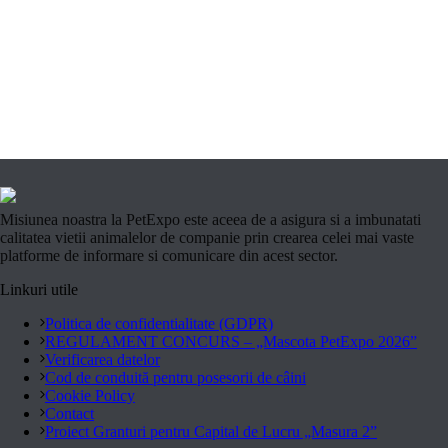
Misiunea noastra la PetExpo este aceea de a asigura si a imbunatati
calitatea vietii animalelor de companie prin crearea celei mai vaste
platforme de informare si comunicare din acest sector.
Linkuri utile
Politica de confidentialitate (GDPR)
REGULAMENT CONCURS – „Mascota PetExpo 2026”
Verificarea datelor
Cod de conduită pentru posesorii de câini
Cookie Policy
Contact
Proiect Granturi pentru Capital de Lucru „Masura 2”