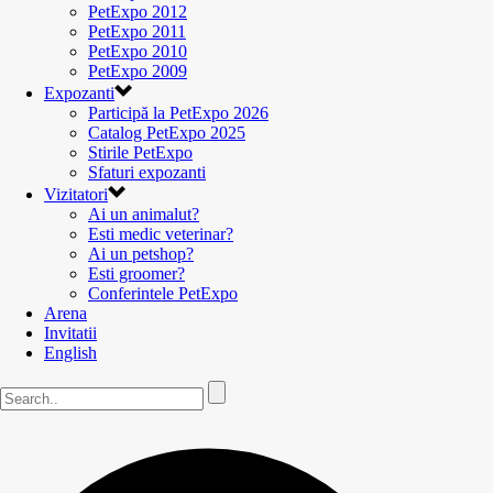
PetExpo 2012
PetExpo 2011
PetExpo 2010
PetExpo 2009
Expozanti
Participă la PetExpo 2026
Catalog PetExpo 2025
Stirile PetExpo
Sfaturi expozanti
Vizitatori
Ai un animalut?
Esti medic veterinar?
Ai un petshop?
Esti groomer?
Conferintele PetExpo
Arena
Invitatii
English