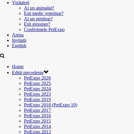
Vizitatori
Ai un animalut?
Esti medic veterinar?
Ai un petshop?
Esti groomer?
Conferintele PetExpo
Arena
Invitatii
English
Home
Editii precedente
PetExpo 2026
PetExpo 2025
PetExpo 2024
PetExpo 2023
PetExpo 2019
PetExpo 2018 (PetExpo 10)
PetExpo 2017
PetExpo 2016
PetExpo 2015
PetExpo 2014
PetExpo 2013