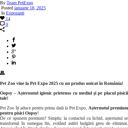
By
Team PetExpo
Posted
ianuarie 18, 2025
In
Expozanti
14
0
Pet Zoo vine la Pet Expo 2025 cu un produs unicat în România!
Oopsy – Așternutul igienic prietenos cu mediul și pe placul pisicii
tale!
Pet Zoo îți aduce pentru prima dată la Pet Expo,
Așternutul premiu
pentru pisici Oopsy
!
De ce spunem premium? Simplu: la contactul cu lichid, așternutul se
transformă în rumeguș fin, evitând astfel bulgării greu de eliminat.