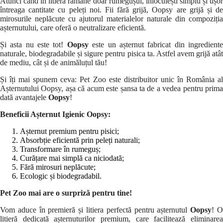
Atunci când în litieră rămâne doar rumegușul, înlocuiești simplu și ușor
întreaga cantitate cu peleți noi. Fii fără grijă, Oopsy are grijă și de
mirosurile neplăcute cu ajutorul materialelor naturale din compoziția
așternutului, care oferă o neutralizare eficientă.
Și asta nu este tot!
Oopsy
este un așternut fabricat din ingredient
naturale, biodegradabile și sigure pentru pisica ta. Astfel avem grijă atât
de mediu, cât și de animăluțul tău!
Și îți mai spunem ceva: Pet Zoo este distribuitor unic în România al
Așternutului Oopsy, așa că acum este șansa ta de a vedea pentru prima
dată avantajele
Oopsy
!
Beneficii Așternut Igienic Oopsy:
Așternut premium pentru pisici;
Absorbție eficientă prin peleți naturali;
Transformare în rumeguș;
Curățare mai simplă ca niciodată;
Fără mirosuri neplăcute;
Ecologic și biodegradabil.
Pet Zoo mai are o surpriză pentru tine!
Vom aduce în premieră și litiera perfectă pentru așternutul
Oopsy
! 
litieră dedicată așternuturilor premium, care facilitează eliminarea