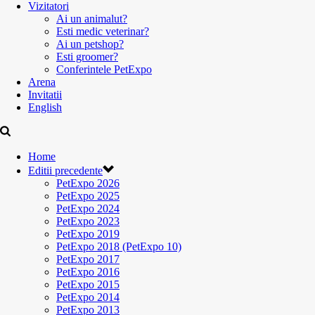
Vizitatori
Ai un animalut?
Esti medic veterinar?
Ai un petshop?
Esti groomer?
Conferintele PetExpo
Arena
Invitatii
English
Home
Editii precedente
PetExpo 2026
PetExpo 2025
PetExpo 2024
PetExpo 2023
PetExpo 2019
PetExpo 2018 (PetExpo 10)
PetExpo 2017
PetExpo 2016
PetExpo 2015
PetExpo 2014
PetExpo 2013