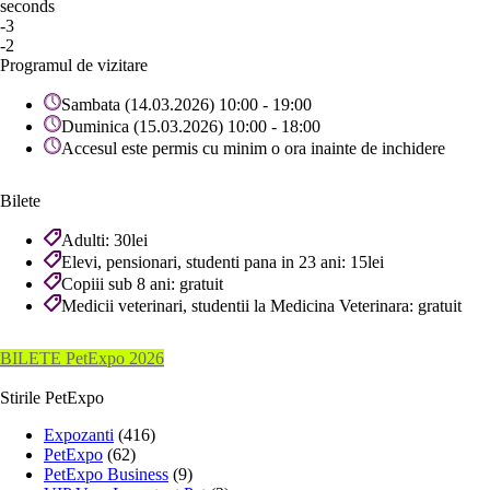
seconds
-3
-2
Programul de vizitare
Sambata (14.03.2026) 10:00 - 19:00
Duminica (15.03.2026) 10:00 - 18:00
Accesul este permis cu minim o ora inainte de inchidere
Bilete
Adulti: 30lei
Elevi, pensionari, studenti pana in 23 ani: 15lei
Copiii sub 8 ani: gratuit
Medicii veterinari, studentii la Medicina Veterinara: gratuit
BILETE PetExpo 2026
Stirile PetExpo
Expozanti
(416)
PetExpo
(62)
PetExpo Business
(9)