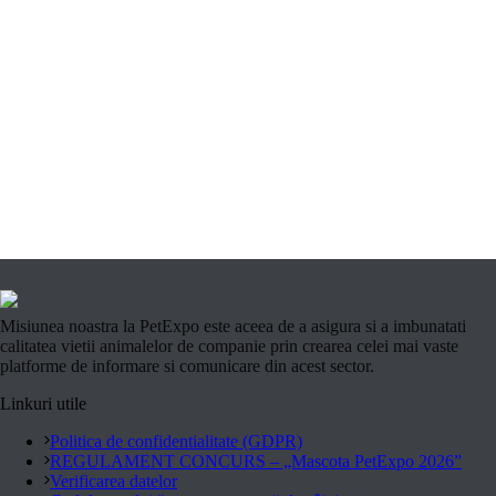
Misiunea noastra la PetExpo este aceea de a asigura si a imbunatati
calitatea vietii animalelor de companie prin crearea celei mai vaste
platforme de informare si comunicare din acest sector.
Linkuri utile
Politica de confidentialitate (GDPR)
REGULAMENT CONCURS – „Mascota PetExpo 2026”
Verificarea datelor