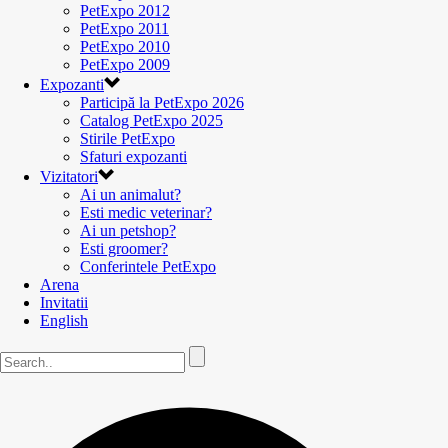
PetExpo 2012
PetExpo 2011
PetExpo 2010
PetExpo 2009
Expozanti
Participă la PetExpo 2026
Catalog PetExpo 2025
Stirile PetExpo
Sfaturi expozanti
Vizitatori
Ai un animalut?
Esti medic veterinar?
Ai un petshop?
Esti groomer?
Conferintele PetExpo
Arena
Invitatii
English