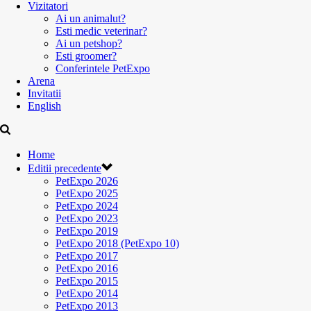
Vizitatori
Ai un animalut?
Esti medic veterinar?
Ai un petshop?
Esti groomer?
Conferintele PetExpo
Arena
Invitatii
English
Home
Editii precedente
PetExpo 2026
PetExpo 2025
PetExpo 2024
PetExpo 2023
PetExpo 2019
PetExpo 2018 (PetExpo 10)
PetExpo 2017
PetExpo 2016
PetExpo 2015
PetExpo 2014
PetExpo 2013