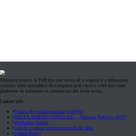
Misiunea noastra la PetExpo este aceea de a asigura si a imbunatati
calitatea vietii animalelor de companie prin crearea celei mai vaste
platforme de informare si comunicare din acest sector.
Linkuri utile
Politica de confidentialitate (GDPR)
REGULAMENT CONCURS – „Mascota PetExpo 2026”
Verificarea datelor
Cod de conduită pentru posesorii de câini
Cookie Policy