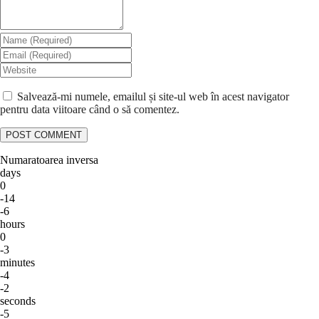
Salvează-mi numele, emailul și site-ul web în acest navigator
pentru data viitoare când o să comentez.
Numaratoarea inversa
days
0
-14
-6
hours
0
-3
minutes
-4
-2
seconds
-5