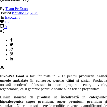
By
Team PetExpo
Posted
ianuarie 12, 2025
In
Expozanti
13
0
Piko-Pet Food
a fost înființată in 2013 pentru
producția hrane
umede ambalate în conserve, pentru câini si pisici.
Producția
noastră modernă foloseste în mare proportie energie verde,
regenerabilă, ca si garantie pentru o foarte bună relație preț/calitate.
Liniile noastre de produse se încadrează în categoriile:
hipoalergenice super premium, super premium, premium și
standard.
Nu conțin soia, cereale modificate genetic, amplificatori de