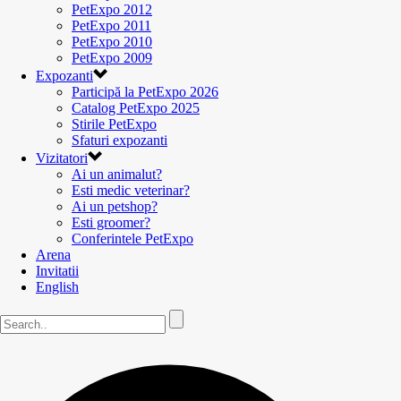
PetExpo 2012
PetExpo 2011
PetExpo 2010
PetExpo 2009
Expozanti
Participă la PetExpo 2026
Catalog PetExpo 2025
Stirile PetExpo
Sfaturi expozanti
Vizitatori
Ai un animalut?
Esti medic veterinar?
Ai un petshop?
Esti groomer?
Conferintele PetExpo
Arena
Invitatii
English