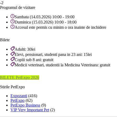
-2
Programul de vizitare
Sambata (14.03.2026) 10:00 - 19:00
Duminica (15.03.2026) 10:00 - 18:00
Accesul este permis cu minim o ora inainte de inchidere
Bilete
Adulti: 30lei
Elevi, pensionari, studenti pana in 23 ani: 15lei
Copiii sub 8 ani: gratuit
Medicii veterinari, studentii la Medicina Veterinara: gratuit
BILETE PetExpo 2026
Stirile PetExpo
Expozanti
(416)
PetExpo
(62)
PetExpo Business
(9)
VIP Very Important Pet
(2)