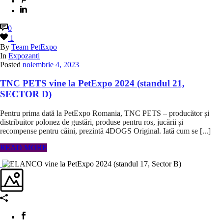
0
1
By
Team PetExpo
In
Expozanti
Posted
noiembrie 4, 2023
TNC PETS vine la PetExpo 2024 (standul 21,
SECTOR D)
Pentru prima dată la PetExpo Romania, TNC PETS – producător și
distribuitor polonez de gustări, produse pentru ros, jucării și
recompense pentru câini, prezintă 4DOGS Original. Iată cum se [...]
READ MORE