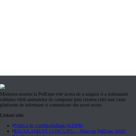
Misiunea noastra la PetExpo este aceea de a asigura si a imbunatati
calitatea vietii animalelor de companie prin crearea celei mai vaste
platforme de informare si comunicare din acest sector.
Linkuri utile
Politica de confidentialitate (GDPR)
REGULAMENT CONCURS – „Mascota PetExpo 2026”