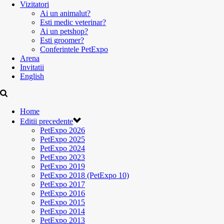
Vizitatori
Ai un animalut?
Esti medic veterinar?
Ai un petshop?
Esti groomer?
Conferintele PetExpo
Arena
Invitatii
English
Home
Editii precedente
PetExpo 2026
PetExpo 2025
PetExpo 2024
PetExpo 2023
PetExpo 2019
PetExpo 2018 (PetExpo 10)
PetExpo 2017
PetExpo 2016
PetExpo 2015
PetExpo 2014
PetExpo 2013