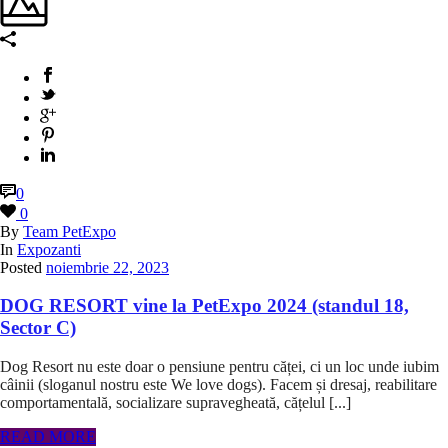
0
0
By
Team PetExpo
In
Expozanti
Posted
noiembrie 22, 2023
DOG RESORT vine la PetExpo 2024 (standul 18,
Sector C)
Dog Resort nu este doar o pensiune pentru căței, ci un loc unde iubim
câinii (sloganul nostru este We love dogs). Facem și dresaj, reabilitare
comportamentală, socializare supravegheată, cățelul [...]
READ MORE