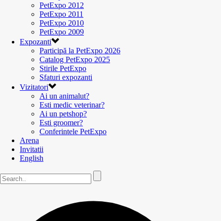
PetExpo 2012
PetExpo 2011
PetExpo 2010
PetExpo 2009
Expozanti
Participă la PetExpo 2026
Catalog PetExpo 2025
Stirile PetExpo
Sfaturi expozanti
Vizitatori
Ai un animalut?
Esti medic veterinar?
Ai un petshop?
Esti groomer?
Conferintele PetExpo
Arena
Invitatii
English