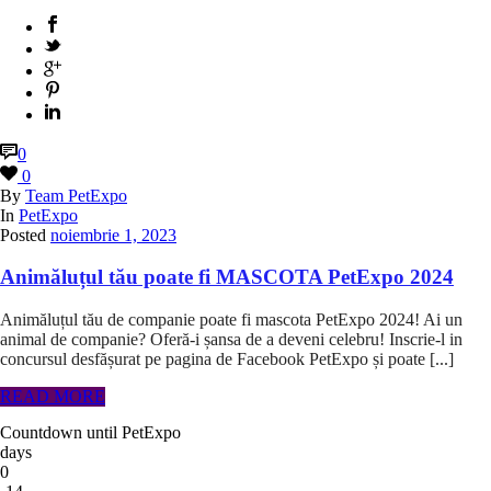
0
0
By
Team PetExpo
In
PetExpo
Posted
noiembrie 1, 2023
Animăluțul tău poate fi MASCOTA PetExpo 2024
Animăluțul tău de companie poate fi mascota PetExpo 2024! Ai un
animal de companie? Oferă-i șansa de a deveni celebru! Inscrie-l in
concursul desfășurat pe pagina de Facebook PetExpo și poate [...]
READ MORE
Countdown until PetExpo
days
0