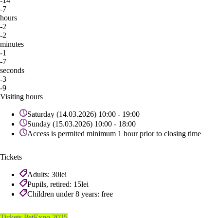
-14
-7
hours
-2
-2
minutes
-1
-7
seconds
-3
-9
Visiting hours
Saturday (14.03.2026) 10:00 - 19:00
Sunday (15.03.2026) 10:00 - 18:00
Access is permited minimum 1 hour prior to closing time
Tickets
Adults: 30lei
Pupils, retired: 15lei
Children under 8 years: free
Tickets PetExpo 2025